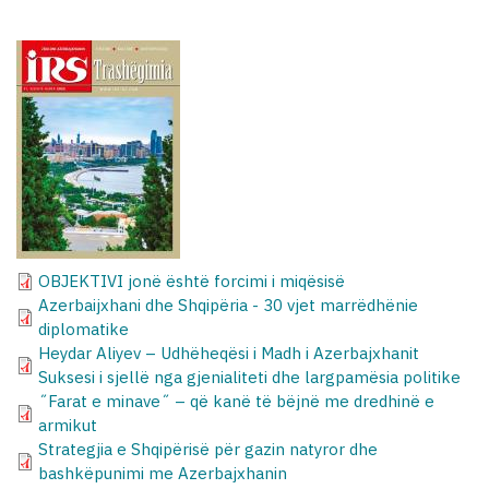
OBJEKTIVI jonë është forcimi i miqësisë
Azerbaijxhani dhe Shqipëria - 30 vjet marrëdhënie
diplomatike
Heydar Aliyev – Udhëheqësi i Madh i Azerbajxhanit
Suksesi i sjellë nga gjenialiteti dhe largpamësia politike
˝Farat e minave˝ – që kanë të bëjnë me dredhinë e
armikut
Strategjia e Shqipërisë për gazin natyror dhe
bashkëpunimi me Azerbajxhanin