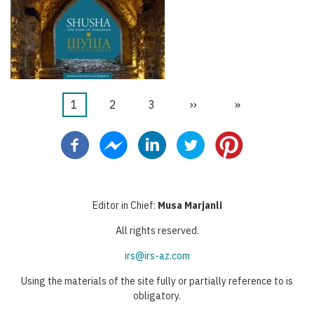
Şu
1
Sayfa
2
Sayfa
3
Sonraki
››
Last
»
Pagination
an
sayfa
page
kullanılan
sayfa
Editor in Chief:
Musa Marjanli
All rights reserved.
irs@irs-az.com
Using the materials of the site fully or partially reference to is
obligatory.