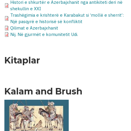
Histori e shkurtër e Azerbajxhanit nga antikiteti deri në
shekullin e XXI
Trashëgimia e krishterë e Karabakut si ‘mollë e sherrit’:
Një pasqyrë e historisë së konfliktit
Qilimat e Azerbajxhanit
Nij. Në gjurmët e komunitetit Udi.
Kitaplar
Kalam and Brush