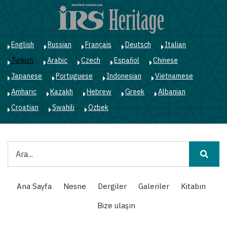
Ana
içeriğe
atla
English
Russian
Français
Deutsch
Italian
Turkish
Arabic
Czech
Español
Chinese
Japanese
Portuguese
Indonesian
Vietnamese
Amharic
Kazakh
Hebrew
Greek
Albanian
Croatian
Swahili
Ozbek
Ara
Main
Ana Sayfa
Nesne
Dergiler
Galeriler
Kitabın
navigation
Bize ulaşın