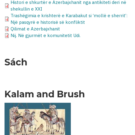
Histori e shkurtër e Azerbajxhanit nga antikiteti deri në
shekullin e XXI
Trashëgimia e krishterë e Karabakut si ‘mollë e sherrit’:
Një pasqyrë e historisë së konfliktit
Qilimat e Azerbajxhanit
Nij. Në gjurmët e komunitetit Udi.
Sách
Kalam and Brush