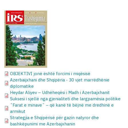
OBJEKTIVI jonë është forcimi i miqësisë
Azerbaijxhani dhe Shqipëria - 30 vjet marrëdhënie
diplomatike
Heydar Aliyev – Udhëheqësi i Madh i Azerbajxhanit
Suksesi i sjellë nga gjenialiteti dhe largpamësia politike
˝Farat e minave˝ – që kanë të bëjnë me dredhinë e
armikut
Strategjia e Shqipërisë për gazin natyror dhe
bashkëpunimi me Azerbajxhanin