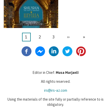
Trang
1
Trang
2
Trang
3
Next
››
Last
»
Pagination
hiện
page
page
thời
Editor in Chief:
Musa Marjanli
All rights reserved.
irs@irs-az.com
Using the materials of the site fully or partially reference to is
obligatory.