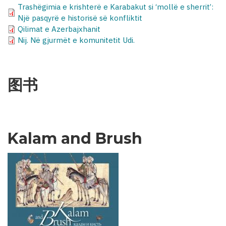
Trashëgimia e krishterë e Karabakut si ‘mollë e sherrit’:
Një pasqyrë e historisë së konfliktit
Qilimat e Azerbajxhanit
Nij. Në gjurmët e komunitetit Udi.
图书
Kalam and Brush