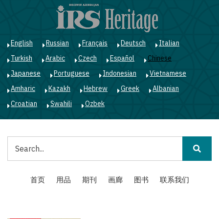
跳
转
到
主
English
Russian
Français
Deutsch
Italian
要
Turkish
Arabic
Czech
Español
Chinese
内
容
Japanese
Portuguese
Indonesian
Vietnamese
Amharic
Kazakh
Hebrew
Greek
Albanian
Croatian
Swahili
Ozbek
搜
索
Main
首页
用品
期刊
画廊
图书
联系我们
navigation