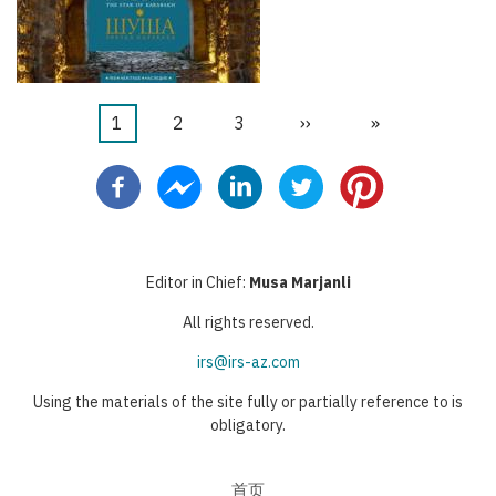
当
1
页
2
页
3
下
››
末
»
分
前
面
面
一
页
页
页
页
Editor in Chief:
Musa Marjanli
All rights reserved.
irs@irs-az.com
Using the materials of the site fully or partially reference to is
obligatory.
首页