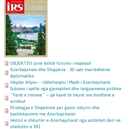
OBJEKTIVI jonë është forcimi i miqësisë
Azerbaijxhani dhe Shqipëria - 30 vjet marrëdhënie
diplomatike
Heydar Aliyev – Udhëheqësi i Madh i Azerbajxhanit
Suksesi i sjellë nga gjenialiteti dhe largpamësia politike
˝Farat e minave˝ – që kanë të bëjnë me dredhinë e
armikut
Strategjia e Shqipërisë për gazin natyror dhe
bashkëpunimi me Azerbajxhanin
Histori e shkurtër e Azerbajxhanit nga antikiteti deri në
shekullin e XXI