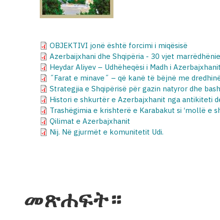
OBJEKTIVI jonë është forcimi i miqësisë
Azerbaijxhani dhe Shqipëria - 30 vjet marrëdhëni
Heydar Aliyev – Udhëheqësi i Madh i Azerbajxhanit 
˝Farat e minave˝ – që kanë të bëjnë me dredhin
Strategjia e Shqipërisë për gazin natyror dhe b
Histori e shkurtër e Azerbajxhanit nga antikiteti d
Trashëgimia e krishterë e Karabakut si ‘mollë e she
Qilimat e Azerbajxhanit
Nij. Në gjurmët e komunitetit Udi.
መጽሐፍት።