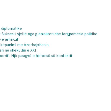
e diplomatike
Suksesi i sjellë nga gjenialiteti dhe largpamësia politike
ë e armikut
ashkëpunimi me Azerbajxhanin
eri në shekullin e XXI
rrit’: Një pasqyrë e historisë së konfliktit