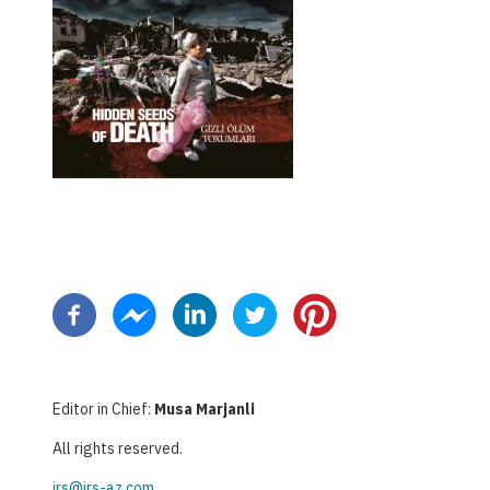
Pagination
Editor in Chief:
Musa Marjanli
All rights reserved.
irs@irs-az.com