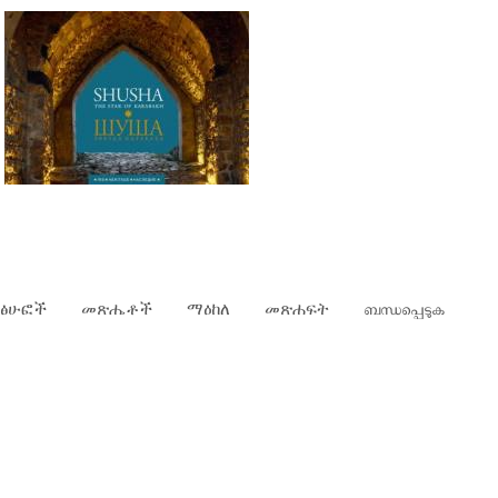
ፅሁፎች
መጽሔቶች
ማዕከለ
መጽሐፍት
ബന്ധപ്പെടുക