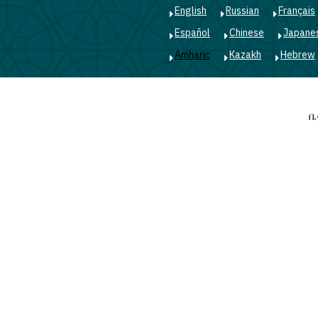
English
Russian
Français
Español
Chinese
Japane
Amharic
Kazakh
Hebrew
Main
ቤ
navigation