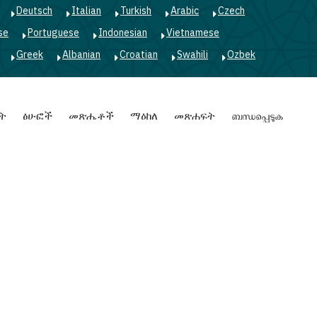
Deutsch
Italian
Turkish
Arabic
Czech
se
Portuguese
Indonesian
Vietnamese
Greek
Albanian
Croatian
Swahili
Ozbek
ት
ፅሁፎች
መጽሔቶች
ማዕከለ
መጽሐፍት
ബന്ധപ്പെടുക