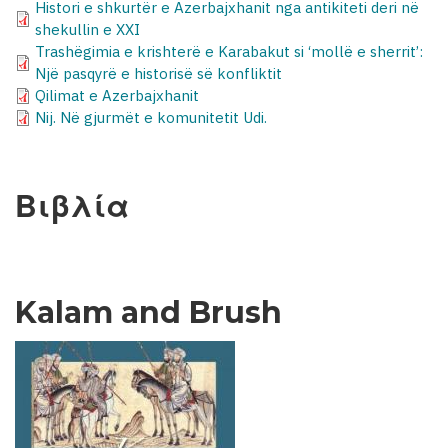
Histori e shkurtër e Azerbajxhanit nga antikiteti deri në
shekullin e XXI
Trashëgimia e krishterë e Karabakut si ‘mollë e sherrit’:
Një pasqyrë e historisë së konfliktit
Qilimat e Azerbajxhanit
Nij. Në gjurmët e komunitetit Udi.
Βιβλία
Kalam and Brush