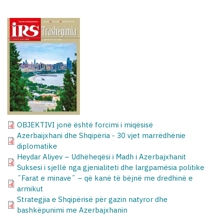
OBJEKTIVI jonë është forcimi i miqësisë
Azerbaijxhani dhe Shqipëria - 30 vjet marrëdhënie
diplomatike
Heydar Aliyev – Udhëheqësi i Madh i Azerbajxhanit
Suksesi i sjellë nga gjenialiteti dhe largpamësia politike
˝Farat e minave˝ – që kanë të bëjnë me dredhinë e
armikut
Strategjia e Shqipërisë për gazin natyror dhe
bashkëpunimi me Azerbajxhanin