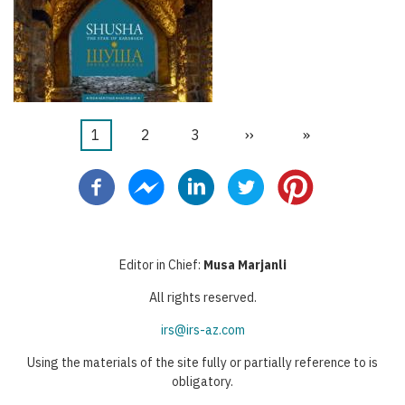
Τρέχουσα
1
Σελίδα
2
Σελίδα
3
Next
››
Last
»
Σελιδοποίηση
σελίδα
page
page
Editor in Chief:
Musa Marjanli
All rights reserved.
irs@irs-az.com
Using the materials of the site fully or partially reference to is
obligatory.