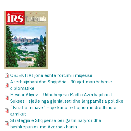
OBJEKTIVI jonë është forcimi i miqësisë
Azerbaijxhani dhe Shqipëria - 30 vjet marrëdhënie
diplomatike
Heydar Aliyev – Udhëheqësi i Madh i Azerbajxhanit
Suksesi i sjellë nga gjenialiteti dhe largpamësia politike
˝Farat e minave˝ – që kanë të bëjnë me dredhinë e
armikut
Strategjia e Shqipërisë për gazin natyror dhe
bashkëpunimi me Azerbajxhanin