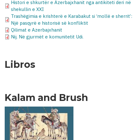
Histori e shkurtër e Azerbajxhanit nga antikiteti deri në
shekullin e XXI
Trashëgimia e krishterë e Karabakut si ‘mollë e sherrit’:
Një pasqyrë e historisë së konfliktit
Qilimat e Azerbajxhanit
Nij. Në gjurmët e komunitetit Udi.
Libros
Kalam and Brush