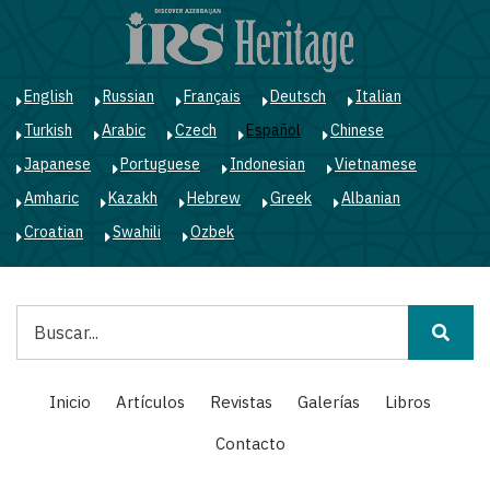
Pasar
al
contenido
principal
English
Russian
Français
Deutsch
Italian
Turkish
Arabic
Czech
Español
Chinese
Japanese
Portuguese
Indonesian
Vietnamese
Amharic
Kazakh
Hebrew
Greek
Albanian
Croatian
Swahili
Ozbek
Buscar
Main
Inicio
Artículos
Revistas
Galerías
Libros
navigation
Contacto