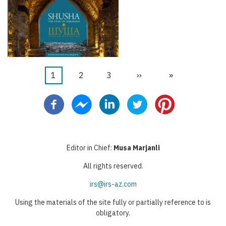
Página
1
Página
2
Página
3
Siguiente
››
Última
»
Paginación
actual
página
página
Editor in Chief:
Musa Marjanli
All rights reserved.
irs@irs-az.com
Using the materials of the site fully or partially reference to is
obligatory.