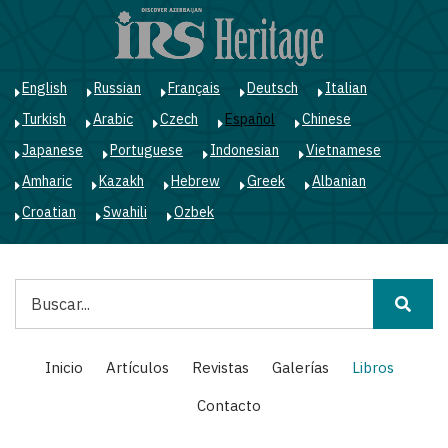
Pasar
al
contenido
principal
English
Russian
Français
Deutsch
Italian
Turkish
Arabic
Czech
Español
Chinese
Japanese
Portuguese
Indonesian
Vietnamese
Amharic
Kazakh
Hebrew
Greek
Albanian
Croatian
Swahili
Ozbek
Buscar
Main
Inicio
Artículos
Revistas
Galerías
Libros
navigation
Contacto