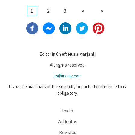
Página
1
Página
2
Página
3
Siguiente
››
Última
»
Paginación
actual
página
página
Editor in Chief:
Musa Marjanli
All rights reserved.
irs@irs-az.com
Using the materials of the site fully or partially reference to is
obligatory.
Inicio
Artículos
Revistas