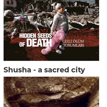
Shusha - a sacred city