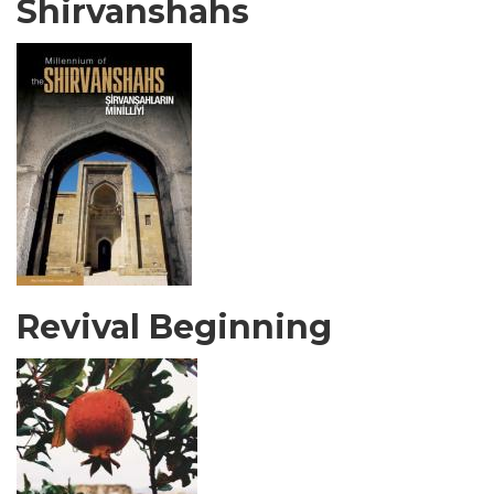
Shirvanshahs
Revival Beginning