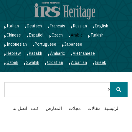
ت
إ
ا
ا
Italian
Deutsch
Français
Russian
English
Chinese
Español
Czech
Arabic
Turkish
Indonesian
Portuguese
Japanese
Hebrew
Kazakh
Amharic
Vietnamese
Ozbek
Swahili
Croatian
Albanian
Greek
بحث
Main
الرئيسية
مقالات
مجلات
المعارض
كتب
اتصل بنا
navigation