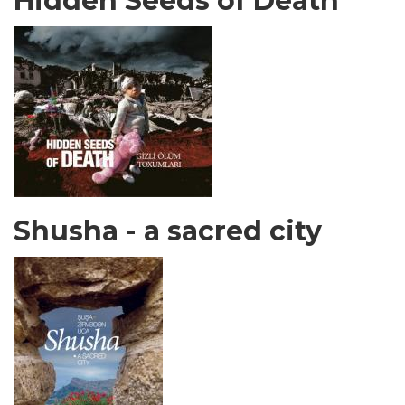
Hidden Seeds of Death
Shusha - a sacred city