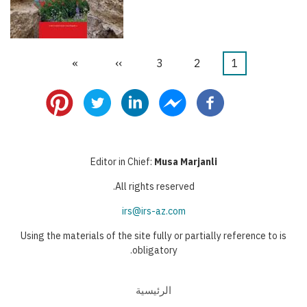
1
Current
2
الصفحة
3
الصفحة
››
Next
»
Last
Pagination
page
page
page
Editor in Chief:
Musa Marjanli
All rights reserved.
irs@irs-az.com
Using the materials of the site fully or partially reference to is
obligatory.
الرئيسية