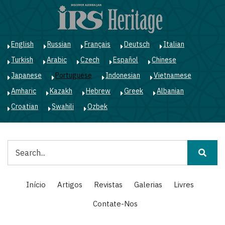
Passar
para
o
conteúdo
English
Russian
Français
Deutsch
Italian
principal
Turkish
Arabic
Czech
Español
Chinese
Japanese
Portuguese
Indonesian
Vietnamese
Amharic
Kazakh
Hebrew
Greek
Albanian
Croatian
Swahili
Ozbek
Pesquisar
Main
Início
Artigos
Revistas
Galerias
Livres
navigation
Contate-Nos