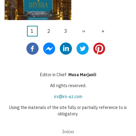
Página
1
Página
2
Página
3
Próxima
››
Última
»
Paginação
atual
página
página
Editor in Chief:
Musa Marjanli
All rights reserved.
irs@irs-az.com
Using the materials of the site fully or partially reference to is
obligatory.
Início