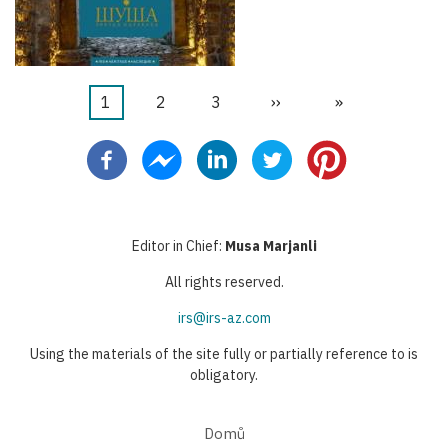
Aktuální
1
Stránka
2
Stránka
3
Následující
››
Poslední
»
Pagination
stránka
stránka
stránka
Editor in Chief:
Musa Marjanli
All rights reserved.
irs@irs-az.com
Using the materials of the site fully or partially reference to is
obligatory.
Domů