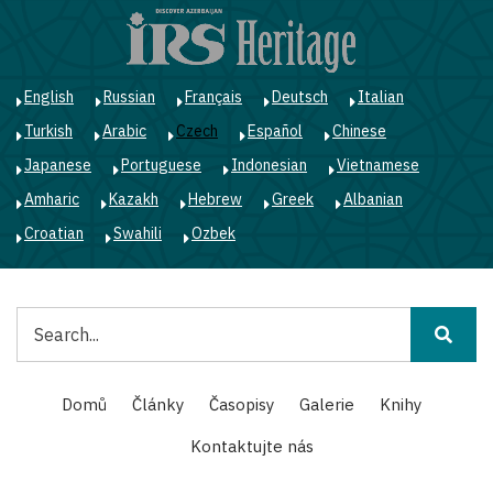
Přejít
k
hlavnímu
obsahu
English
Russian
Français
Deutsch
Italian
Turkish
Arabic
Czech
Español
Chinese
Japanese
Portuguese
Indonesian
Vietnamese
Amharic
Kazakh
Hebrew
Greek
Albanian
Croatian
Swahili
Ozbek
Hledat
Main
Domů
Články
Časopisy
Galerie
Knihy
navigation
Kontaktujte nás