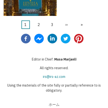
カ
1
ペ
2
ペ
3
次
››
最
»
ペ
レ
ー
ー
ペ
終
ー
ン
ジ
ジ
ー
ペ
ジ
送
ト
ジ
ー
り
ペ
ジ
Editor in Chief:
Musa Marjanli
ー
All rights reserved.
ジ
irs@irs-az.com
Using the materials of the site fully or partially reference to is
obligatory.
ホーム