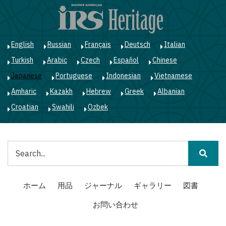
メ
イ
ン
コ
English
Russian
Français
Deutsch
Italian
ン
Turkish
Arabic
Czech
Español
Chinese
テ
ン
Japanese
Portuguese
Indonesian
Vietnamese
ツ
Amharic
Kazakh
Hebrew
Greek
Albanian
に
移
Croatian
Swahili
Ozbek
動
検
索
Main
ホーム
用品
ジャーナル
ギャラリー
図書
navigation
お問い合わせ