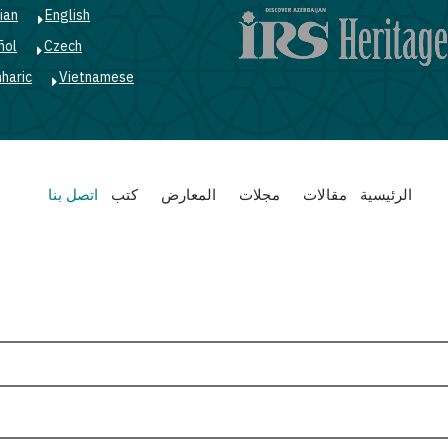
ian
English
ñol
Czech
haric
Vietnamese
Main
الرئيسية
مقالات
مجلات
المعارض
كتب
اتصل بنا
navigation