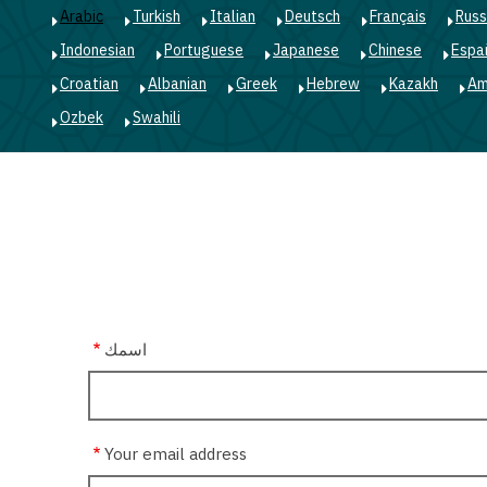
Arabic
Turkish
Italian
Deutsch
Français
Russ
Indonesian
Portuguese
Japanese
Chinese
Espa
Croatian
Albanian
Greek
Hebrew
Kazakh
Am
Ozbek
Swahili
اسمك
Your email address