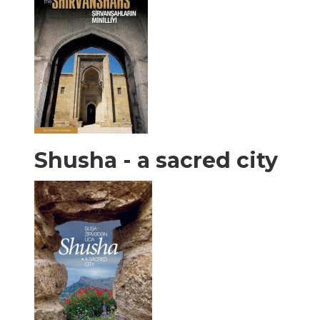
Shusha - a sacred city