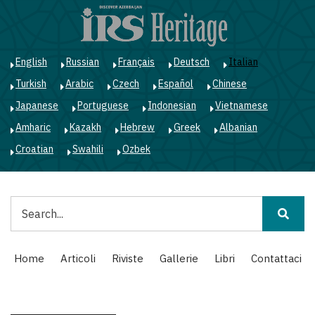
Salta
al
contenuto
principale
English
Russian
Français
Deutsch
Italian
Turkish
Arabic
Czech
Español
Chinese
Japanese
Portuguese
Indonesian
Vietnamese
Amharic
Kazakh
Hebrew
Greek
Albanian
Croatian
Swahili
Ozbek
Cerca
Main
Home
Articoli
Riviste
Gallerie
Libri
Contattaci
navigation