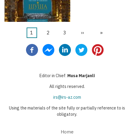
Pagina
1
Pagina
2
Pagina
3
Pagina
››
Ultima
»
Paginazione
attuale
successiva
pagina
Editor in Chief:
Musa Marjanli
All rights reserved.
irs@irs-az.com
Using the materials of the site fully or partially reference to is
obligatory.
Home