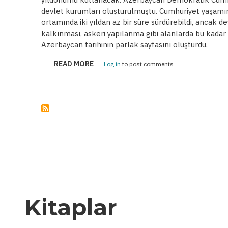
devlet kurumları oluşturulmuştu. Cumhuriyet yaşamını,
ortamında iki yıldan az bir süre sürdürebildi, ancak 
kalkınması, askeri yapılanma gibi alanlarda bu kadar 
Azerbaycan tarihinin parlak sayfasını oluşturdu.
READ MORE
ABOUT
Log in
to post comments
AZERBAYCAN
DEMOKRATIK
CUMHURIYETI
GELENEKLERININ
ÇOĞALMASI
Kitaplar