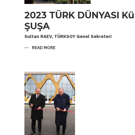
2023 TÜRK DÜNYASI Kül
ŞUŞA
Sultan RAEV, TÜRKSOY Genel Sekreteri
READ MORE
ABOUT
2023
TÜRK
DÜNYASI
KÜLTÜR
BAŞKENTI:
ŞUŞA