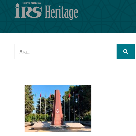
Ana
içeriğe
atla
Ara