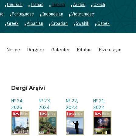
Deutsch
Italian
Turkish
Arabic
Czech
se
Portuguese
Indonesian
Vietnamese
Greek
Albanian
Croatian
Swahili
Ozbek
Nesne
Dergiler
Galeriler
Kitabın
Bize ulaşın
Dergi Arşivi
№ 24,
№ 23,
№ 22,
№ 21,
2025
2024
2023
2022