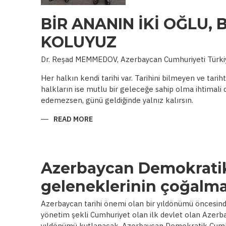
BİR ANANIN İKİ OĞLU, B
KOLUYUZ
Dr. Reşad MEMMEDOV, Azerbaycan Cumhuriyeti Türkiy
Her halkın kendi tarihi var. Tarihini bilmeyen ve tar
halkların ise mutlu bir geleceğe sahip olma ihtimali 
edemezsen, günü geldiğinde yalnız kalırsın.
READ MORE
ABOUT
BİR
ANANIN
İKİ
OĞLU,
BİR
AMALIN
Azerbaycan Demokrati
İKİ
KOLUYUZ
geleneklerinin çoğalma
Azerbaycan tarihi önemi olan bir yıldönümü öncesind
yönetim şekli Cumhuriyet olan ilk devlet olan Azer
yıldönümü kutlanacak. Azerbaycan Demokratik Cumhur