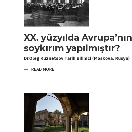
ILIŞKILERI
XX. yüzyılda Avrupa’nın
soykırım yapılmıştır?
Dr.Oleg Kuznetsov Tarih Bilimci (Moskova, Rusya)
READ MORE
ABOUT
XX.
YÜZYILDA
AVRUPA’NIN
HANGİ
HALKINA
İLK
SOYKIRIM
YAPILMIŞTIR?