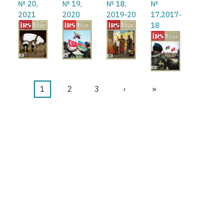
№ 20,
№ 19,
№ 18,
№
2021
2020
2019-20
17,2017-
18
Şu
1
Sayfa
2
Sayfa
3
Sonraki
›
Last
»
Pagination
an
sayfa
page
kullanılan
sayfa