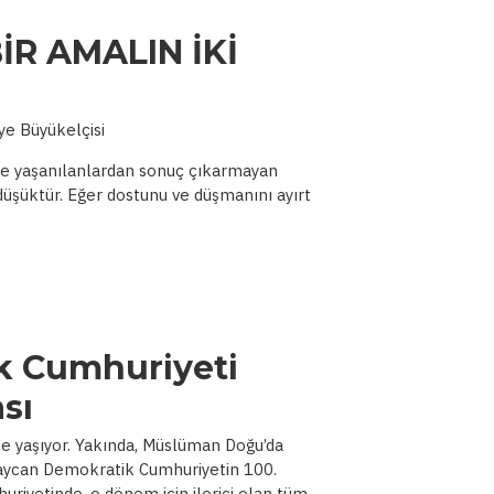
İR AMALIN İKİ
e Büyükelçisi
ihte yaşanılanlardan sonuç çıkarmayan
düşüktür. Eğer dostunu ve düşmanını ayırt
k Cumhuriyeti
sı
e yaşıyor. Yakında, Müslüman Doğu’da
baycan Demokratik Cumhuriyetin 100.
iyetinde, o dönem için ilerici olan tüm