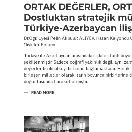
ORTAK DEĞERLER, ORT
Dostluktan stratejik mü
Türkiye-Azerbaycan iliş
Dr.Öğr. Üyesi Pelin Akbulut ALIYEV, Hasan Kalyoncu Ün
İlişkiler Bölümü
Türkiye ile Azerbaycan arasındaki ilişkiler, tarih boy
şekillenmiştir. Sadece coğrafi yakınlık değil, aynı zam
değerler bu iki ülkeyi birbirine bağlamaktadır. Her iki 
birleşen milletler olarak, tarih boyunca birbirlerine
doğrultusunda hareket etmiştir.
READ MORE
ABOUT
ORTAK
DEĞERLER,
ORTAK
HEDEFLER:
DOSTLUKTAN
STRATEJIK
MÜTTEFIKLIĞE
TÜRKIYE-
AZERBAYCAN