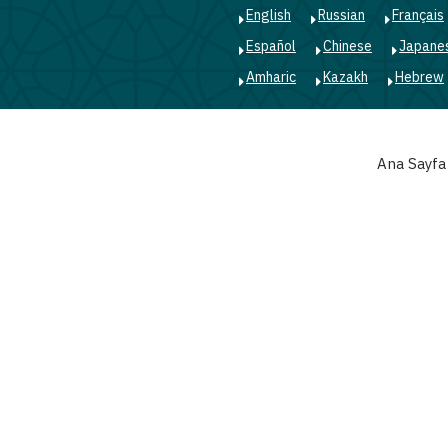
English
Russian
Français
Español
Chinese
Japane
Amharic
Kazakh
Hebrew
Main
Ana Sayfa
navigation