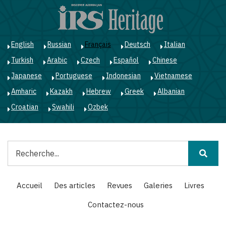
Aller
au
contenu
principal
English
Russian
Français
Deutsch
Italian
Turkish
Arabic
Czech
Español
Chinese
Japanese
Portuguese
Indonesian
Vietnamese
Amharic
Kazakh
Hebrew
Greek
Albanian
Croatian
Swahili
Ozbek
Rechercher
Main
Accueil
Des articles
Revues
Galeries
Livres
navigation
Contactez-nous