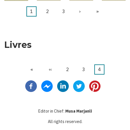
Page
1
Page
2
Page
3
Page
›
Dernière
»
Pagination
courante
suivante
page
Livres
Première
«
Page
‹‹
Page
2
Page
3
Page
4
Pagination
page
précédente
courante
Editor in Chief:
Musa Marjanli
All rights reserved.