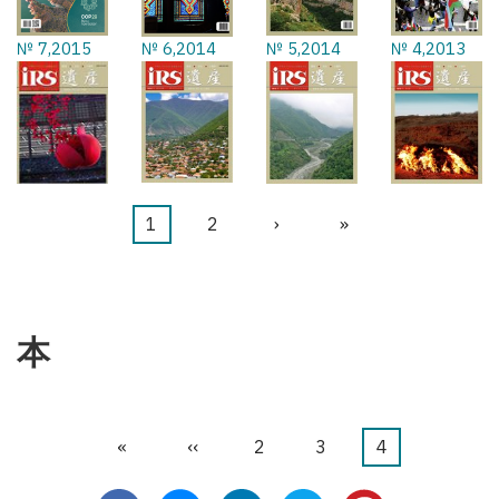
№ 7,2015
№ 6,2014
№ 5,2014
№ 4,2013
カ
1
ペ
2
次
›
最
»
ペ
レ
ー
ペ
終
ー
ン
ジ
ー
ペ
ジ
送
ト
ジ
ー
本
り
ペ
ジ
ー
ジ
先
«
前
‹‹
ペ
2
ペ
3
カ
4
ペ
頭
ペ
ー
ー
レ
ー