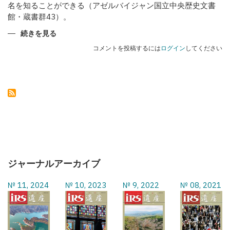
名を知ることができる（アゼルバイジャン国立中央歴史文書
館・蔵書群43）。
カ
続きを見る
ラ
バ
コメントを投稿するには
ログイン
してください
フ
の
武
器
職
人
た
ち
の
ジャーナルアーカイブ
№ 11, 2024
№ 10, 2023
№ 9, 2022
№ 08, 2021