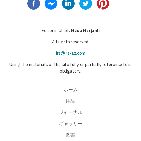
ペ
ー
ジ
ジ
ン
ジ
送
ー
ジ
ト
り
ジ
ペ
Editor in Chief:
Musa Marjanli
ー
All rights reserved.
ジ
irs@irs-az.com
Using the materials of the site fully or partially reference to is
obligatory.
ホーム
用品
ジャーナル
ギャラリー
図書