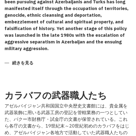
been pursuing against Azerbaijanis and Turks has long
manifested itself through the occupation of territories,
genocide, ethnic cleansing and deportation,
embezzlement of cultural and spiritual property, and
falsification of history. Yet another stage of this policy
was launched in the late 1980s with the escalation of
aggressive separatism in Azerbaijan and the ensuing
military aggression.
CERTAIN
続きを見る
TOUCHES
TO
THE
KARABAKH
ANNEXATION
POLICY
カラバフの武器職人たち
の
アゼルバイジャン共和国国立中央歴史文書館には、貴金属を
武器装飾に用いる武器工房の登記を管轄業務の一つとしてい
た、バクー市財務庁・試金庁の文書が保管されている。これ
ら各庁の文書から、19世紀末～20世紀初めのカラバフをはじ
め、アゼルバイジャン各地方で活動していた武器職人たちの