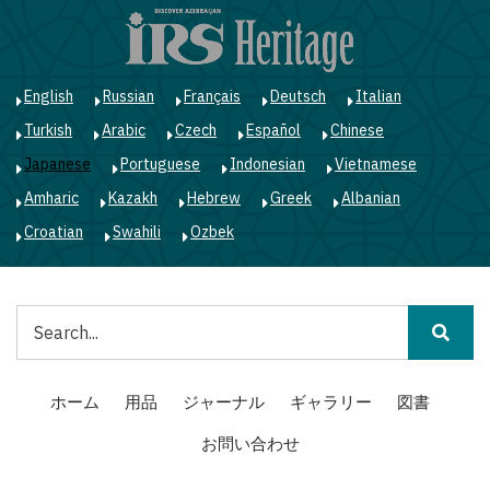
メ
イ
ン
コ
English
Russian
Français
Deutsch
Italian
ン
Turkish
Arabic
Czech
Español
Chinese
テ
ン
Japanese
Portuguese
Indonesian
Vietnamese
ツ
Amharic
Kazakh
Hebrew
Greek
Albanian
に
移
Croatian
Swahili
Ozbek
動
検
索
Main
ホーム
用品
ジャーナル
ギャラリー
図書
navigation
お問い合わせ