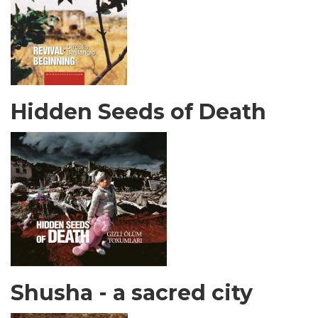
Hidden Seeds of Death
Shusha - a sacred city