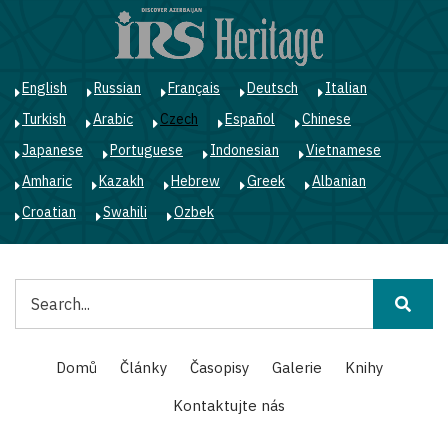
Přejít
k
hlavnímu
obsahu
English
Russian
Français
Deutsch
Italian
Turkish
Arabic
Czech
Español
Chinese
Japanese
Portuguese
Indonesian
Vietnamese
Amharic
Kazakh
Hebrew
Greek
Albanian
Croatian
Swahili
Ozbek
Hledat
Main
Domů
Články
Časopisy
Galerie
Knihy
navigation
Kontaktujte nás