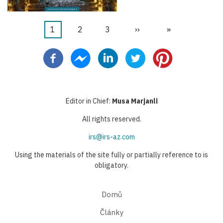
Aktuální
1
Stránka
2
Stránka
3
Následující
››
Poslední
»
Pagination
stránka
stránka
stránka
Editor in Chief:
Musa Marjanli
All rights reserved.
irs@irs-az.com
Using the materials of the site fully or partially reference to is
obligatory.
Domů
Články