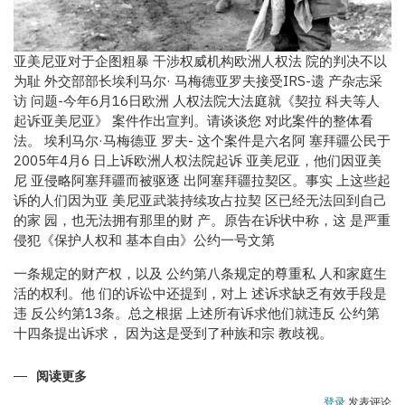
亚美尼亚对于企图粗暴 干涉权威机构欧洲人权法 院的判决不以
为耻 外交部部长埃利马尔· 马梅德亚罗夫接受IRS-遗 产杂志采
访 问题-今年6月16日欧洲 人权法院大法庭就《契拉 科夫等人
起诉亚美尼亚》 案件作出宣判。请谈谈您 对此案件的整体看
法。 埃利马尔·马梅德亚 罗夫- 这个案件是六名阿 塞拜疆公民于
2005年4月6 日上诉欧洲人权法院起诉 亚美尼亚，他们因亚美
尼 亚侵略阿塞拜疆而被驱逐 出阿塞拜疆拉契区。事实 上这些起
诉的人们因为亚 美尼亚武装持续攻占拉契 区已经无法回到自己
的家 园，也无法拥有那里的财 产。原告在诉状中称，这 是严重
侵犯《保护人权和 基本自由》公约一号文第
一条规定的财产权，以及 公约第八条规定的尊重私 人和家庭生
活的权利。他 们的诉讼中还提到，对上 述诉求缺乏有效手段是
违 反公约第13条。总之根据 上述所有诉求他们就违反 公约第
十四条提出诉求， 因为这是受到了种族和宗 教歧视。
阅读更多
关
于
阿
登录
发表评论