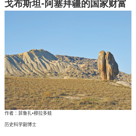
戈布斯坦-阿塞拜疆的国家财富
作者：菲鲁扎
•
穆拉多娃
历史科学副博士