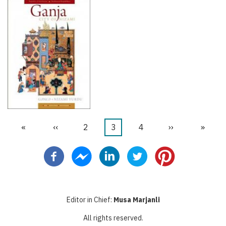
首
«
前
‹‹
页
2
当
3
页
4
下
››
末
»
分
页
一
面
前
面
一
页
页
页
页
页
Editor in Chief:
Musa Marjanli
All rights reserved.