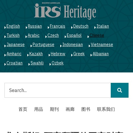
跳
转
到
主
English
Russian
Français
Deutsch
Italian
要
Turkish
Arabic
Czech
Español
Chinese
内
容
Japanese
Portuguese
Indonesian
Vietnamese
Amharic
Kazakh
Hebrew
Greek
Albanian
Croatian
Swahili
Ozbek
搜
索
Main
首页
用品
期刊
画廊
图书
联系我们
navigation