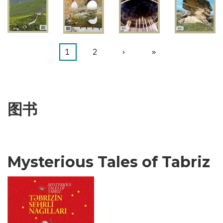
当
1
页
2
下
›
末
»
分
前
面
一
页
页
页
页
图书
Mysterious Tales of Tabriz