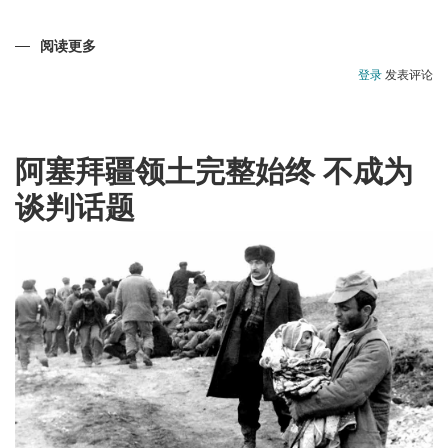
阅读更多
关
于
戈
登录
发表评论
布
斯
坦-
阿
塞
拜
阿塞拜疆领土完整始终 不成为
疆
的
谈判话题
国
家
财
富