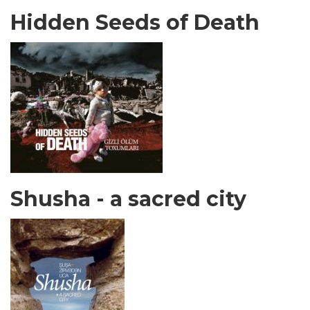
Hidden Seeds of Death
Shusha - a sacred city