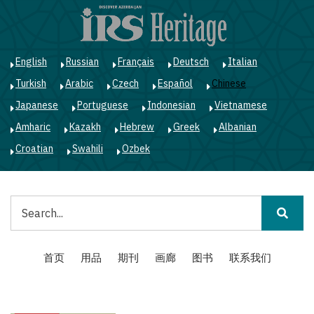
跳
转
到
主
English
Russian
Français
Deutsch
Italian
要
Turkish
Arabic
Czech
Español
Chinese
内
容
Japanese
Portuguese
Indonesian
Vietnamese
Amharic
Kazakh
Hebrew
Greek
Albanian
Croatian
Swahili
Ozbek
搜
索
Main
首页
用品
期刊
画廊
图书
联系我们
navigation