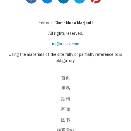
Editor in Chief:
Musa Marjanli
All rights reserved.
irs@irs-az.com
Using the materials of the site fully or partially reference to is
obligatory.
首页
用品
期刊
画廊
图书
联系我们