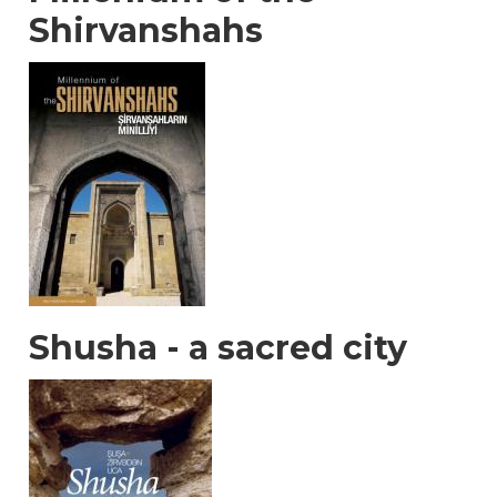
Shirvanshahs
Shusha - a sacred city