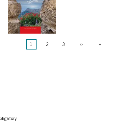
当
1
页
2
页
3
下
››
末
»
前
面
面
一
页
页
页
obligatory.