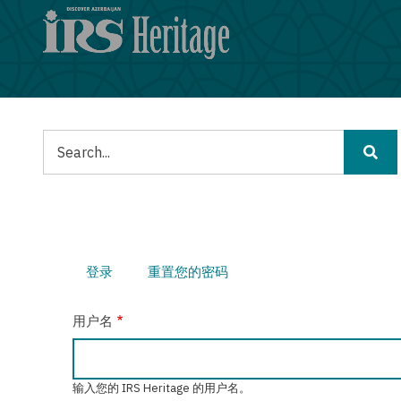
跳
转
到
主
要
内
容
搜
索
登录
（活
重置您的密码
主
动
标
用户名
签）
标
签
输入您的 IRS Heritage 的用户名。