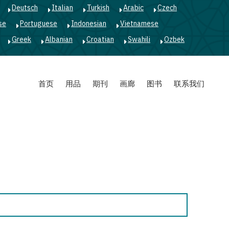
Deutsch
Italian
Turkish
Arabic
Czech
se
Portuguese
Indonesian
Vietnamese
Greek
Albanian
Croatian
Swahili
Ozbek
首页
用品
期刊
画廊
图书
联系我们