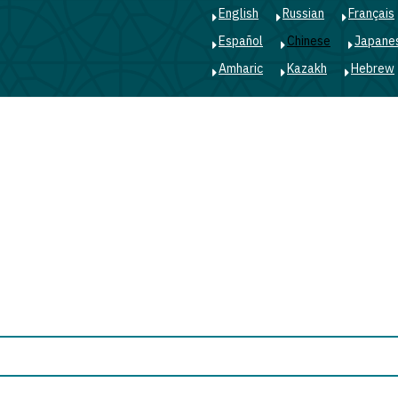
English
Russian
Français
Español
Chinese
Japane
Amharic
Kazakh
Hebrew
Main
navigation