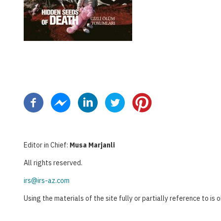
分
页
Editor in Chief:
Musa Marjanli
All rights reserved.
irs@irs-az.com
Using the materials of the site fully or partially reference to is 