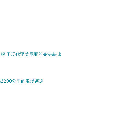
根 于现代亚美尼亚的宪法基础
越2200公里的浪漫邂逅