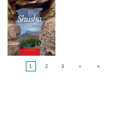
当
1
页
2
页
3
下
››
末
»
前
面
面
一
页
页
页