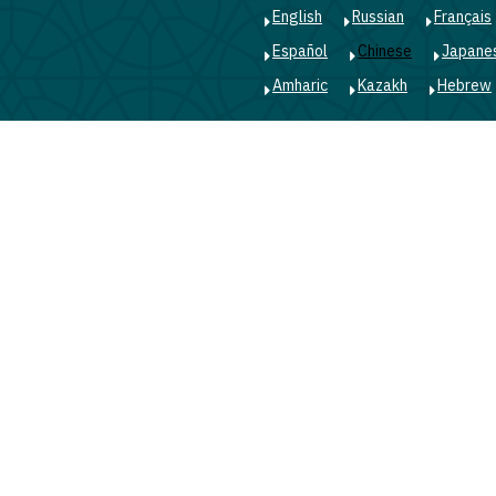
English
Russian
Français
Español
Chinese
Japane
Amharic
Kazakh
Hebrew
Main
navigation