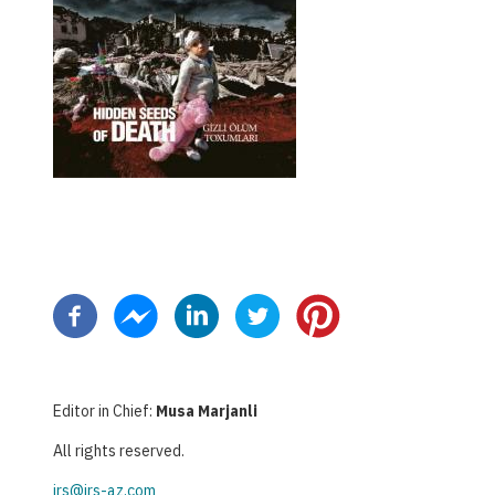
分
页
Editor in Chief:
Musa Marjanli
All rights reserved.
irs@irs-az.com