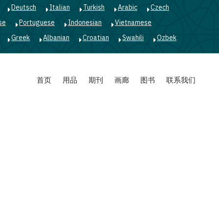
Deutsch
Italian
Turkish
Arabic
Czech
se
Portuguese
Indonesian
Vietnamese
Greek
Albanian
Croatian
Swahili
Ozbek
首页
用品
期刊
画廊
图书
联系我们