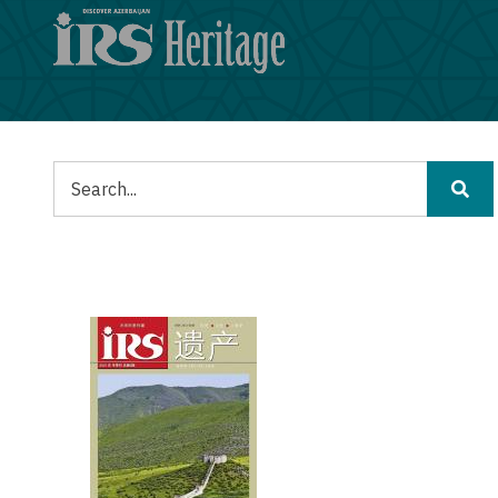
跳
转
到
主
要
内
容
搜
索