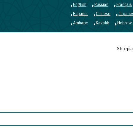
English
Russian
Français
Español
Chinese
Japane
Amharic
Kazakh
Hebrew
Main
Shtëpia
navigation