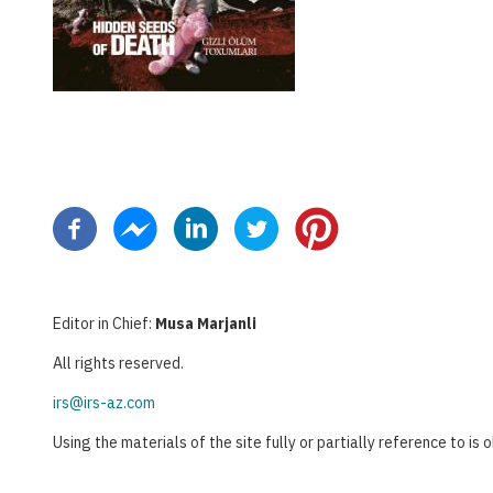
Pagination
Editor in Chief:
Musa Marjanli
All rights reserved.
irs@irs-az.com
Using the materials of the site fully or partially reference to is 