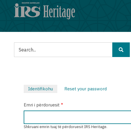
Skip
to
main
content
Kërko
Identifikohu
(tab
Reset your password
Primary
aktive)
Emri i përdoruesit
tabs
Shkruani emrin tuaj të përdoruesit IRS Heritage.