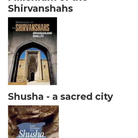
Shirvanshahs
Shusha - a sacred city