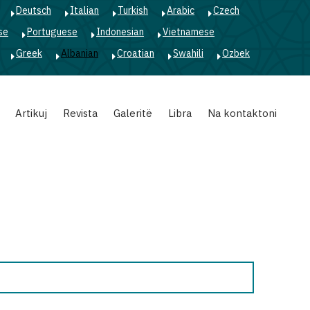
Deutsch
Italian
Turkish
Arabic
Czech
se
Portuguese
Indonesian
Vietnamese
Greek
Albanian
Croatian
Swahili
Ozbek
Artikuj
Revista
Galeritë
Libra
Na kontaktoni