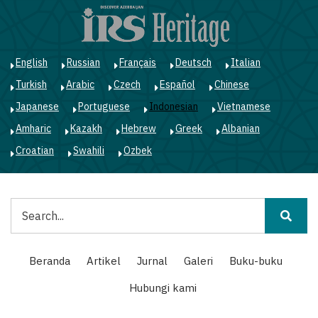
Lompat
ke
isi
utama
English
Russian
Français
Deutsch
Italian
Turkish
Arabic
Czech
Español
Chinese
Japanese
Portuguese
Indonesian
Vietnamese
Amharic
Kazakh
Hebrew
Greek
Albanian
Croatian
Swahili
Ozbek
Pencarian
Main
Beranda
Artikel
Jurnal
Galeri
Buku-buku
navigation
Hubungi kami