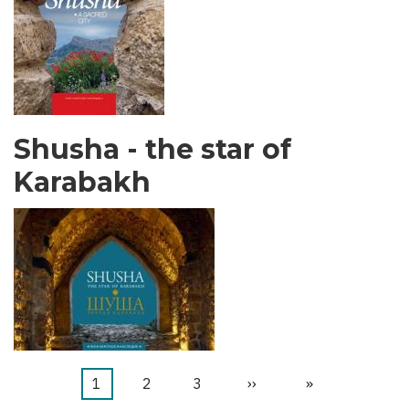
Shusha - the star of
Karabakh
Halaman
1
Halaman
2
Halaman
3
Halaman
››
Last
»
Pagination