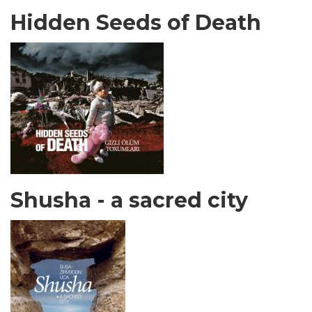
Hidden Seeds of Death
Shusha - a sacred city