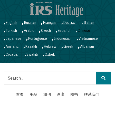
跳
转
到
主
English
Russian
Français
Deutsch
Italian
要
Turkish
Arabic
Czech
Español
Chinese
内
容
Japanese
Portuguese
Indonesian
Vietnamese
Amharic
Kazakh
Hebrew
Greek
Albanian
Croatian
Swahili
Ozbek
搜
索
Main
首页
用品
期刊
画廊
图书
联系我们
navigation