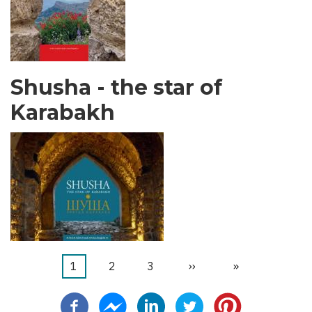
Shusha - the star of
Karabakh
当
1
页
2
页
3
下
››
末
»
分
前
面
面
一
页
页
页
页