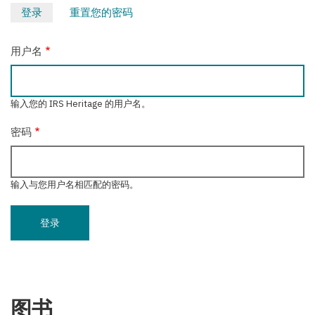
登录
（活
重置您的密码
主
动
标
标
用户名
签）
签
输入您的 IRS Heritage 的用户名。
密码
输入与您用户名相匹配的密码。
图书