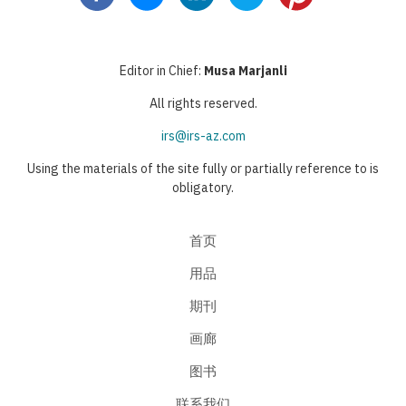
Editor in Chief:
Musa Marjanli
All rights reserved.
irs@irs-az.com
Using the materials of the site fully or partially reference to is
obligatory.
首页
用品
期刊
画廊
图书
联系我们