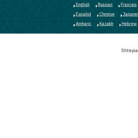
English
Russian
Français
Español
Chinese
Japane
Amharic
Kazakh
Hebrew
Main
Shtëpia
navigation