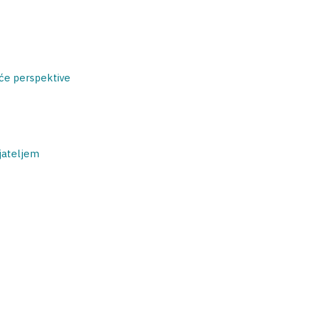
uće perspektive
ijateljem