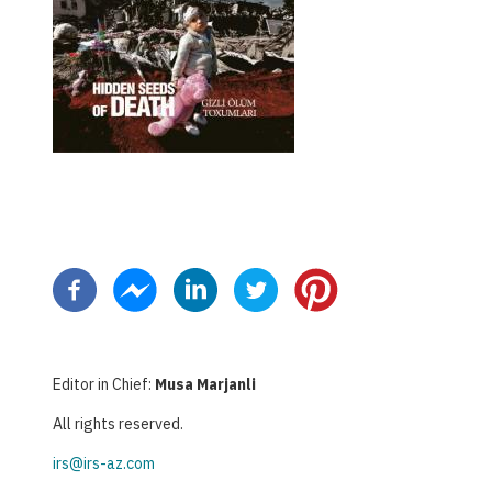
Pagination
Editor in Chief:
Musa Marjanli
All rights reserved.
irs@irs-az.com