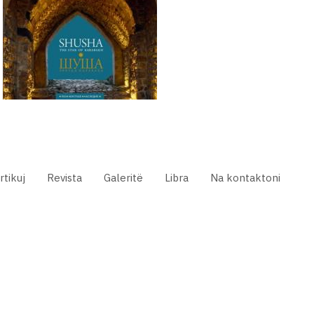
rtikuj
Revista
Galeritë
Libra
Na kontaktoni