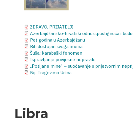
ZDRAVO, PRIJATELJI
Azerbajdžansko-hrvatski odnosi:postignuća i bud
Pet godina u Azerbajdžanu
Biti dostojan svoga imena
Šuša: karabaški fenomen
Ispravljanje povijesne nepravde
„Posijane mine” – suočavanje s prijetvornim nepr
Nij. Tragovima Udina
Libra