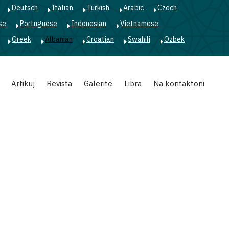
Deutsch
Italian
Turkish
Arabic
Czech
se
Portuguese
Indonesian
Vietnamese
Greek
Albanian
Croatian
Swahili
Ozbek
Artikuj
Revista
Galeritë
Libra
Na kontaktoni