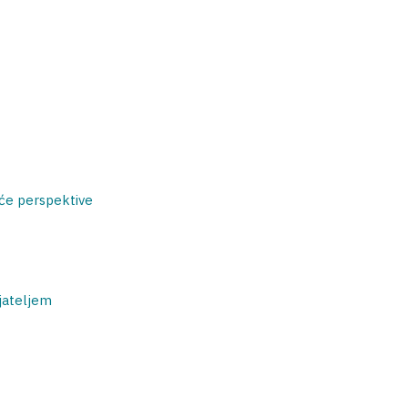
uće perspektive
ijateljem