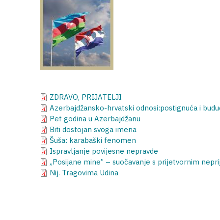
ZDRAVO, PRIJATELJI
Azerbajdžansko-hrvatski odnosi:postignuća i bud
Pet godina u Azerbajdžanu
Biti dostojan svoga imena
Šuša: karabaški fenomen
Ispravljanje povijesne nepravde
„Posijane mine” – suočavanje s prijetvornim nepr
Nij. Tragovima Udina