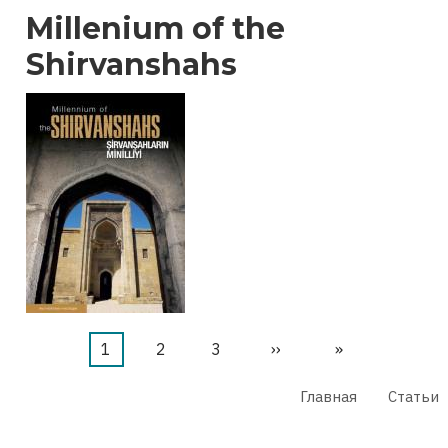
Millenium of the
Shirvanshahs
Текущая
1
Страница
2
Страница
3
Следующая
››
Последняя
»
страница
страница
страница
Главная
Статьи