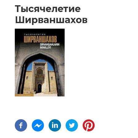
Тысячелетие
Ширваншахов
Нумерация
страниц