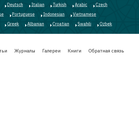
Deutsch
Italian
Turkish
Arabic
Czech
se
Portuguese
Indonesian
Vietnamese
Greek
Albanian
Croatian
Swahili
Ozbek
тьи
Журналы
Галереи
Книги
Обратная связь