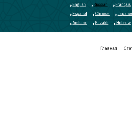
English
Russian
Français
Español
Chinese
Japane
Amharic
Kazakh
Hebrew
Main
Главная
Ста
navigation