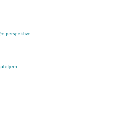
uće perspektive
ijateljem