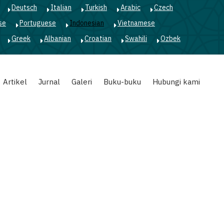
Deutsch
Italian
Turkish
Arabic
Czech
se
Portuguese
Indonesian
Vietnamese
Greek
Albanian
Croatian
Swahili
Ozbek
Artikel
Jurnal
Galeri
Buku-buku
Hubungi kami