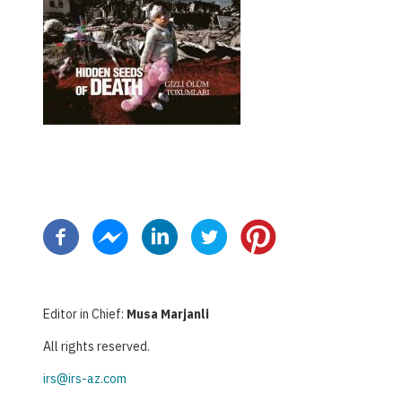
Pagination
Editor in Chief:
Musa Marjanli
All rights reserved.
irs@irs-az.com