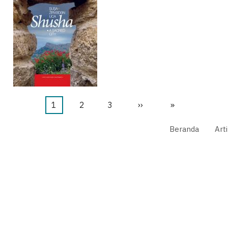
Halaman
1
Halaman
2
Halaman
3
Halaman
››
Last
»
sekarang
berikutnya
page
Beranda
Art