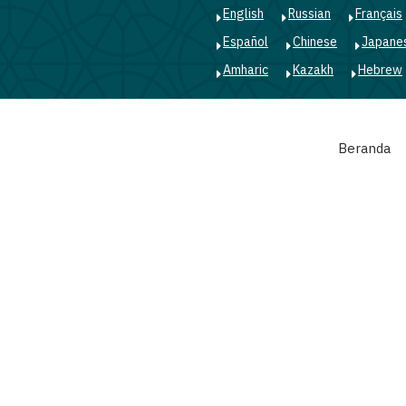
English
Russian
Français
Español
Chinese
Japane
Amharic
Kazakh
Hebrew
Main
Beranda
navigation