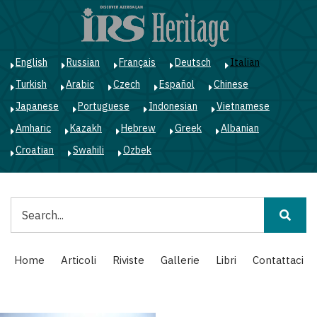
Salta
al
contenuto
principale
English
Russian
Français
Deutsch
Italian
Turkish
Arabic
Czech
Español
Chinese
Japanese
Portuguese
Indonesian
Vietnamese
Amharic
Kazakh
Hebrew
Greek
Albanian
Croatian
Swahili
Ozbek
Cerca
Main
Home
Articoli
Riviste
Gallerie
Libri
Contattaci
navigation