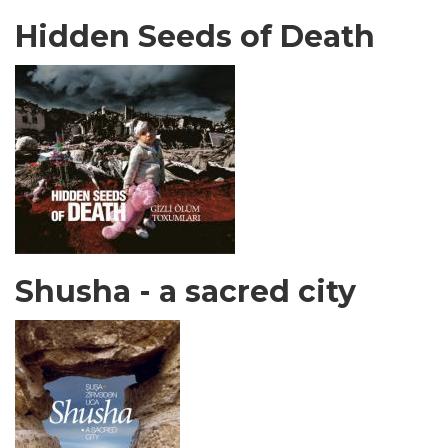
Hidden Seeds of Death
Shusha - a sacred city