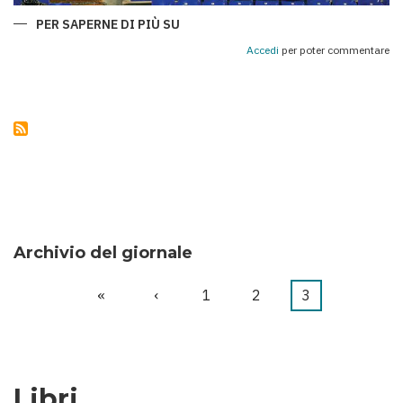
PER SAPERNE DI PIÙ SU
QARABAĞ
E
ROMA:
Accedi
per poter commentare
UNA
CHAMPIONS
LEAGUE
DI
SPORT,
STORIA
E
AMICIZIA
TRA
I
POPOLI
Archivio del giornale
Prima
«
Pagina
‹
Pagina
1
Pagina
2
Pagina
3
Paginazione
pagina
precedente
attuale
Libri