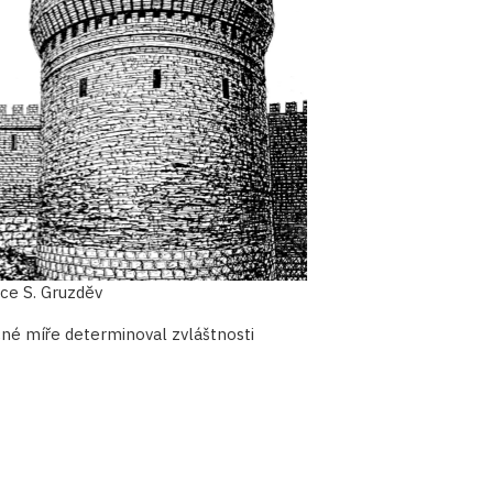
ce S. Gruzděv
čné míře determinoval zvláštnosti