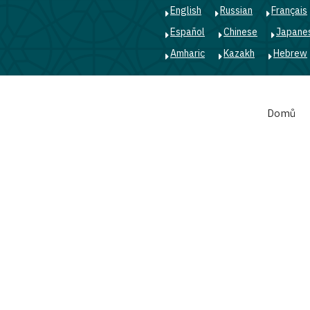
English
Russian
Français
Español
Chinese
Japane
Amharic
Kazakh
Hebrew
Main
Domů
navigation