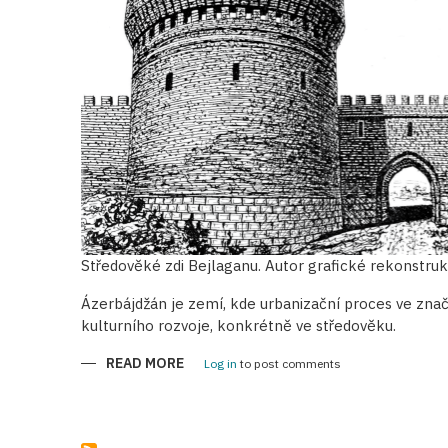
Středověké zdi Bejlaganu. Autor grafické rekonstruk
Ázerbájdžán je zemí, kde urbanizační proces ve zna
kulturního rozvoje, konkrétně ve středověku.
READ MORE
ABOUT
Log in
to post comments
OBRANNÉ
STAVBY
STŘEDOVĚKÝCH
ÁZERBÁJDŽÁNSKÝCH
MĚST