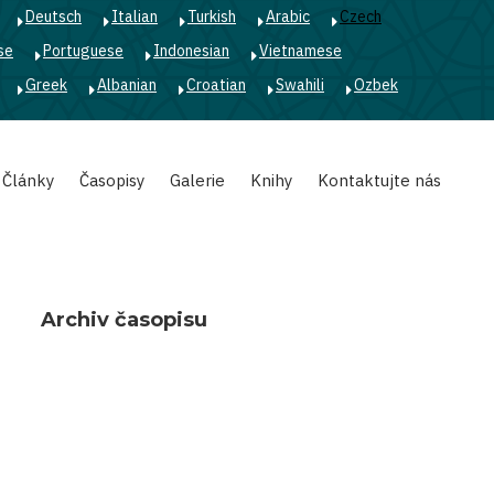
Deutsch
Italian
Turkish
Arabic
Czech
se
Portuguese
Indonesian
Vietnamese
Greek
Albanian
Croatian
Swahili
Ozbek
Články
Časopisy
Galerie
Knihy
Kontaktujte nás
Archiv časopisu