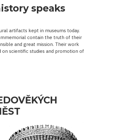
istory speaks
ural artifacts kept in museums today.
immemorial contain the truth of their
nsible and great mission. Their work
d on scientific studies and promotion of
EDOVĚKÝCH
MĚST