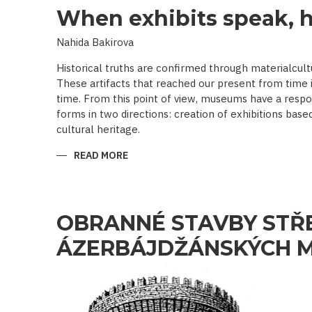
When exhibits speak, h
Nahida Bakirova
Historical truths are confirmed through materialcult
These artifacts that reached our present from time 
time. From this point of view, museums have a respo
forms in two directions: creation of exhibitions base
cultural heritage.
READ MORE
ABOUT
WHEN
EXHIBITS
SPEAK,
HISTORY
SPEAKS
OBRANNÉ STAVBY STŘ
ÁZERBÁJDŽÁNSKÝCH 