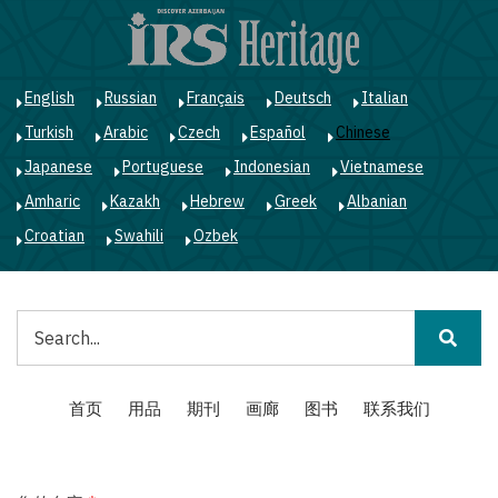
跳
转
到
主
English
Russian
Français
Deutsch
Italian
要
Turkish
Arabic
Czech
Español
Chinese
内
容
Japanese
Portuguese
Indonesian
Vietnamese
Amharic
Kazakh
Hebrew
Greek
Albanian
Croatian
Swahili
Ozbek
搜
索
Main
首页
用品
期刊
画廊
图书
联系我们
navigation