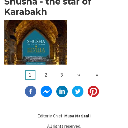
Shusha - the star of
Karabakh
当
1
页
2
页
3
下
››
末
»
分
前
面
面
一
页
页
页
页
Editor in Chief:
Musa Marjanli
All rights reserved.