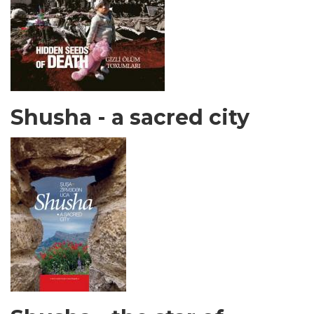
Shusha - a sacred city