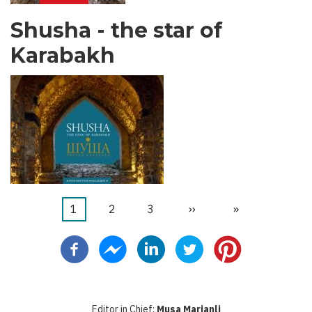
Shusha - the star of
Karabakh
Trang
1
Trang
2
Trang
3
Next
››
Last
»
Pagination
hiện
page
page
thời
Editor in Chief:
Musa Marjanli