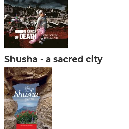
Shusha - a sacred city