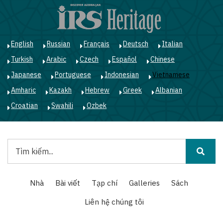
Nhảy
đến
nội
dung
English
Russian
Français
Deutsch
Italian
Turkish
Arabic
Czech
Español
Chinese
Japanese
Portuguese
Indonesian
Vietnamese
Amharic
Kazakh
Hebrew
Greek
Albanian
Croatian
Swahili
Ozbek
Tìm
kiếm
Main
Nhà
Bài viết
Tạp chí
Galleries
Sách
navigation
Liên hệ chúng tôi