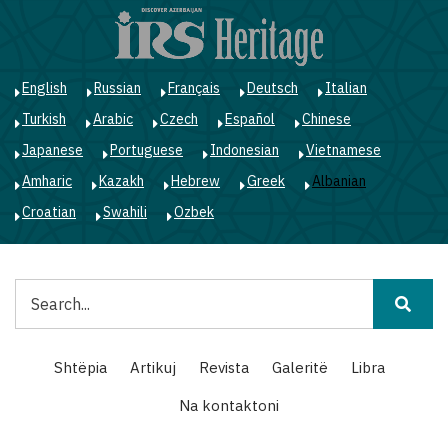
Skip
to
main
content
English
Russian
Français
Deutsch
Italian
Turkish
Arabic
Czech
Español
Chinese
Japanese
Portuguese
Indonesian
Vietnamese
Amharic
Kazakh
Hebrew
Greek
Albanian
Croatian
Swahili
Ozbek
Kërko
Main
Shtëpia
Artikuj
Revista
Galeritë
Libra
navigation
Na kontaktoni