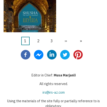
Current
1
Faqe
2
Faqe
3
Next
››
Last
»
Pagination
page
page
page
Editor in Chief:
Musa Marjanli
All rights reserved.
irs@irs-az.com
Using the materials of the site fully or partially reference to is
obligatory.