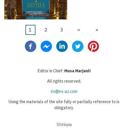
Current
1
Faqe
2
Faqe
3
Next
››
Last
»
Pagination
page
page
page
Editor in Chief:
Musa Marjanli
All rights reserved.
irs@irs-az.com
Using the materials of the site fully or partially reference to is
obligatory.
Shtëpia