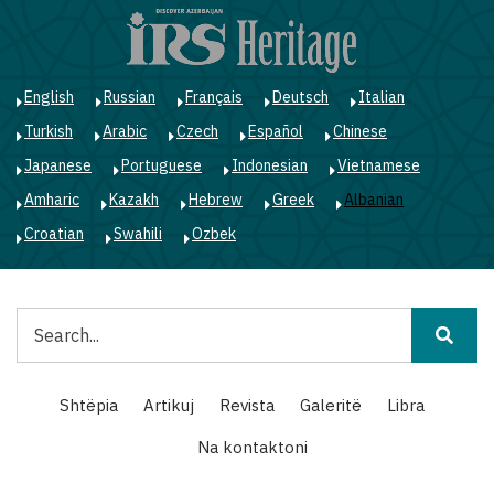
Skip
to
main
content
English
Russian
Français
Deutsch
Italian
Turkish
Arabic
Czech
Español
Chinese
Japanese
Portuguese
Indonesian
Vietnamese
Amharic
Kazakh
Hebrew
Greek
Albanian
Croatian
Swahili
Ozbek
Kërko
Main
Shtëpia
Artikuj
Revista
Galeritë
Libra
navigation
Na kontaktoni