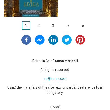
Aktuální
1
Stránka
2
Stránka
3
Následující
››
Poslední
»
Pagination
stránka
stránka
stránka
Editor in Chief:
Musa Marjanli
All rights reserved.
irs@irs-az.com
Using the materials of the site fully or partially reference to is
obligatory.
Domů