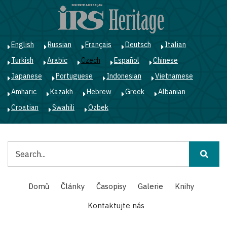
Přejít
k
hlavnímu
obsahu
English
Russian
Français
Deutsch
Italian
Turkish
Arabic
Czech
Español
Chinese
Japanese
Portuguese
Indonesian
Vietnamese
Amharic
Kazakh
Hebrew
Greek
Albanian
Croatian
Swahili
Ozbek
Hledat
Main
Domů
Články
Časopisy
Galerie
Knihy
navigation
Kontaktujte nás