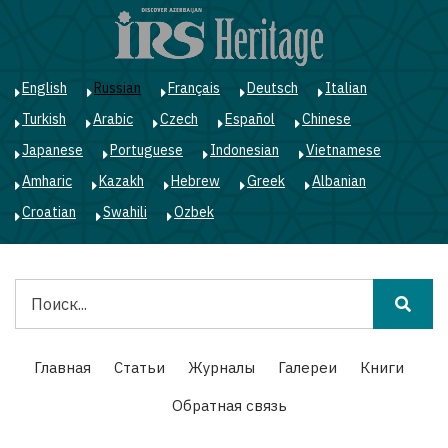
Перейти
к
основному
содержанию
English
Russian
Français
Deutsch
Italian
Turkish
Arabic
Czech
Español
Chinese
Japanese
Portuguese
Indonesian
Vietnamese
Amharic
Kazakh
Hebrew
Greek
Albanian
Croatian
Swahili
Ozbek
Поиск
Main
Главная
Статьи
Журналы
Галереи
Книги
navigation
Обратная связь