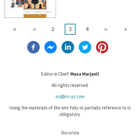
First
«
Halaman
‹‹
Halaman
2
Halaman
3
Halaman
4
Halaman
››
Last
»
Pagination
page
sebelumnya
sekarang
berikutnya
page
Editor in Chief:
Musa Marjanli
All rights reserved.
irs@irs-az.com
Using the materials of the site fully or partially reference to is
obligatory.
Beranda