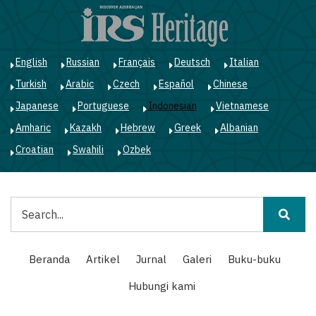
Lompat
ke
isi
utama
English
Russian
Français
Deutsch
Italian
Turkish
Arabic
Czech
Español
Chinese
Japanese
Portuguese
Indonesian
Vietnamese
Amharic
Kazakh
Hebrew
Greek
Albanian
Croatian
Swahili
Ozbek
Pencarian
Main
Beranda
Artikel
Jurnal
Galeri
Buku-buku
navigation
Hubungi kami