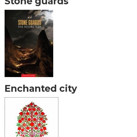
Stone guards
Enchanted city