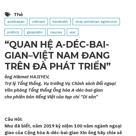
Thẻ
azerbaijan
vietnam
karabakh
stop armenian agression
politics
geopolitic
caucas
war
“QUAN HỆ A-DÉC-BAI-
GIAN–VIỆT NAM ĐANG
TRÊN ĐÀ PHÁT TRIỂN”
ông Hikmat HAJIYEV,
Trợ lý Tổng thống, Vụ trưởng Vụ Chính sách Đối ngoại
Văn phòng Tổng thống Ông hòa A-déc-bai-gian
cho phiên bản tiếng Việt của tạp chí “Di sản”
Câu Hỏi:
Như đã biết, năm 2019 kỷ niệm 100 năm ngành ngoại
giao của Cộng hòa A-déc-bai-gian Xin ông hãy chia sẻ