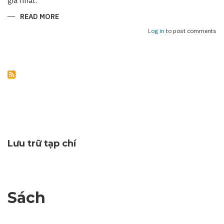
giá nhất.
READ MORE
ABOUT
NHỮNG
KỶ
Log in
to post comments
NIỆM
KHÔNG
THỂ
NÀO
QUÊN
Lưu trữ tạp chí
Sách