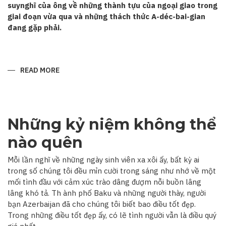
suynghĩ của ông về những thành tựu của ngoại giao trong
giai đoạn vừa qua và những thách thức A-déc-bai-gian
đang gặp phải.
READ MORE
ABOUT
“QUAN
HỆ
A-
DÉC-
BAI-
GIAN–
Những kỷ niệm không thể
VIỆT
NAM
ĐANG
nào quên
TRÊN
ĐÀ
PHÁT
Mỗi lần nghĩ về những ngày sinh viên xa xôi ấy, bất kỳ ai
TRIỂN”
trong số chúng tôi đều mỉn cười trong sáng như nhớ về một
mối tình đầu với cảm xúc trào dâng đượm nỗi buồn lâng
lâng khó tả. Th ành phố Baku và những người thày, người
bạn Azerbaijan đã cho chúng tôi biết bao điều tốt đẹp.
Trong những điều tốt đẹp ấy, có lẽ tình người vẫn là điều quý