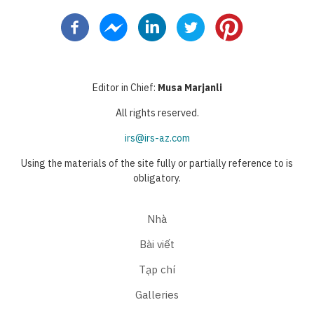
page
trước
hiện
page
page
thời
Editor in Chief:
Musa Marjanli
All rights reserved.
irs@irs-az.com
Using the materials of the site fully or partially reference to is
obligatory.
Nhà
Bài viết
Tạp chí
Galleries