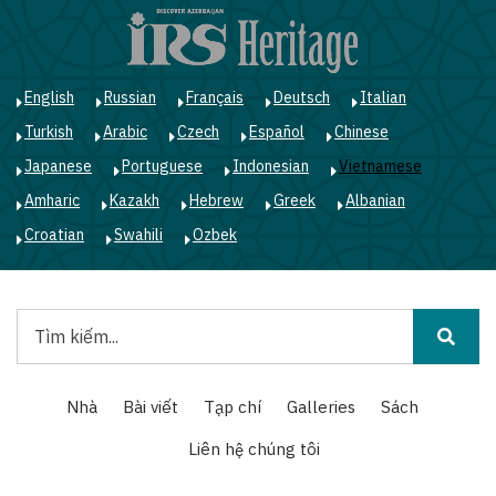
Nhảy
đến
nội
dung
English
Russian
Français
Deutsch
Italian
Turkish
Arabic
Czech
Español
Chinese
Japanese
Portuguese
Indonesian
Vietnamese
Amharic
Kazakh
Hebrew
Greek
Albanian
Croatian
Swahili
Ozbek
Tìm
kiếm
Main
Nhà
Bài viết
Tạp chí
Galleries
Sách
navigation
Liên hệ chúng tôi