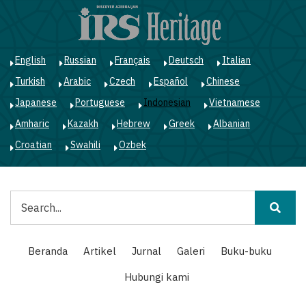
Lompat
ke
isi
utama
English
Russian
Français
Deutsch
Italian
Turkish
Arabic
Czech
Español
Chinese
Japanese
Portuguese
Indonesian
Vietnamese
Amharic
Kazakh
Hebrew
Greek
Albanian
Croatian
Swahili
Ozbek
Pencarian
Main
Beranda
Artikel
Jurnal
Galeri
Buku-buku
navigation
Hubungi kami