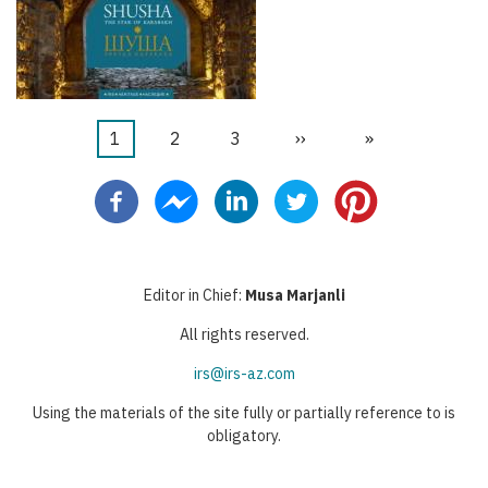
Halaman
1
Halaman
2
Halaman
3
Halaman
››
Last
»
Pagination
sekarang
berikutnya
page
Editor in Chief:
Musa Marjanli
All rights reserved.
irs@irs-az.com
Using the materials of the site fully or partially reference to is
obligatory.