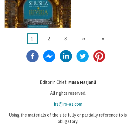
Aktuelle
1
Seite
2
Seite
3
Nächste
››
Letzte
»
Seitennummerierung
Seite
Seite
Seite
Editor in Chief:
Musa Marjanli
All rights reserved.
irs@irs-az.com
Using the materials of the site fully or partially reference to is
obligatory.