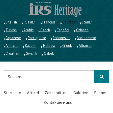
Direkt
zum
Inhalt
English
Russian
Français
Deutsch
Italian
Turkish
Arabic
Czech
Español
Chinese
Japanese
Portuguese
Indonesian
Vietnamese
Amharic
Kazakh
Hebrew
Greek
Albanian
Croatian
Swahili
Ozbek
Suche
Main
Startseite
Artikel
Zeitschriften
Galerien
Bücher
navigation
Kontaktiere uns