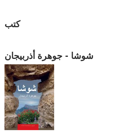
كتب
شوشا - جوهرة أذربيجان