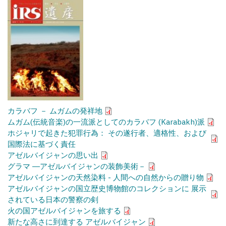
カラバフ － ムガムの発祥地
ムガム(伝統音楽)の一流派としてのカラバフ (Karabakh)派
ホジャリで起きた犯罪行為： その遂行者、適格性、および
国際法に基づく責任
アゼルバイジャンの思い出
グラマ ―アゼルバイジャンの装飾美術－
アゼルバイジャンの天然染料 - 人間への自然からの贈り物
アゼルバイジャンの国立歴史博物館のコレクションに 展示
されている日本の警察の剣
火の国アゼルバイジャンを旅する
新たな高さに到達する アゼルバイジャン