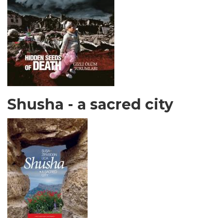
Shusha - a sacred city