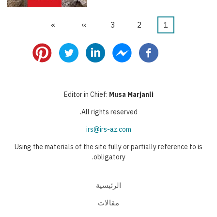
1
Current
2
الصفحة
3
الصفحة
››
Next
»
Last
Pagination
page
page
page
Editor in Chief:
Musa Marjanli
All rights reserved.
irs@irs-az.com
Using the materials of the site fully or partially reference to is
obligatory.
الرئيسية
مقالات