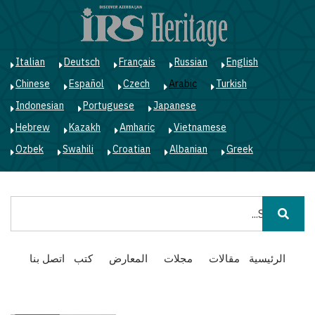
ت
إ
ا
ا
Italian
Deutsch
Français
Russian
English
Chinese
Español
Czech
Arabic
Turkish
Indonesian
Portuguese
Japanese
Hebrew
Kazakh
Amharic
Vietnamese
Ozbek
Swahili
Croatian
Albanian
Greek
بحث
Main
الرئيسية
مقالات
مجلات
المعارض
كتب
اتصل بنا
navigation