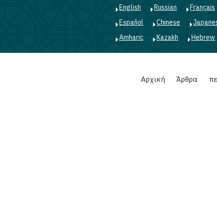
English
Russian
Français
Español
Chinese
Japane
Amharic
Kazakh
Hebrew
Main
Αρχική
Άρθρα
πε
navigation