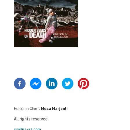
Σελιδοποίηση
Editor in Chief:
Musa Marjanli
All rights reserved.
irs@irs-az.com