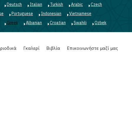
Deutsch
Italian
Turkish
Arabic
Czech
se
Portuguese
Indonesian
Vietnamese
Greek
Albanian
Croatian
Swahili
Ozbek
ριοδικά
Γκαλερί
Βιβλία
Επικοινωνήστε μαζί μας