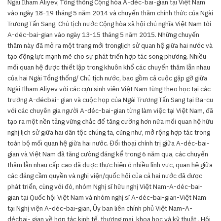
Ngài Ilham Aliyev, Tổng thống Cộng hòa A-déc-bai-gian tại Việt Nam
vào ngày 18-19 tháng 5 năm 2014 và chuyến thăm chính thức của Ngài
Trương Tấn Sang, Chủ tịch nước Cộng hòa xã hội chủ nghĩa Việt Nam tới
A-déc-bai-gian vào ngày 13-15 tháng 5 năm 2015. Những chuyến
thăm này đã mở ra một trang mới tronglịch sử quan hệ giữa hai nước và
tạo động lực mạnh mẽ cho sự phát triển hợp tác song phương. Nhiều
mối quan hệ được thiết lập trong khuôn khổ các chuyến thăm lẫn nhau
của hai Ngài Tổng thống/ Chủ tịch nước, bao gồm cả cuộc gặp gỡ giữa
Ngài Ilham Aliyev với các cựu sinh viên Việt Nam từng theo học tại các
trường A-décbai- gian và cuộc họp của Ngài Trương Tấn Sang tại Ba-cu
với các chuyên gia người A-déc-bai-gian từng làm việc tại Việt Nam, đã
tạo ra một nền tảng vững chắc để tăng cường hơn nữa mối quan hệ hữu
nghị lịch sử giữa hai dân tộc chúng ta, cũng như, mở rộng hợp tác trong
toàn bộ mối quan hệ giữa hai nước. Đối thoại chính trị giữa A-déc-bai-
gian và Việt Nam đã tăng cường đáng kể trong 6 năm qua, các chuyến
thăm lẫn nhau cấp cao đã được thực hiện ở nhiều lĩnh vực, quan hệ giữa
các đảng cầm quyền và nghị viện/quốc hội của cả hai nước đã được
phát triển, cùng với đó, nhóm Nghị sĩ hữu nghị Việt Nam-A-déc-bai-
gian tại Quốc hội Việt Nam và nhóm nghị sĩ A-déc-bai-gian-Việt Nam
tại Nghị viện A-déc-bai-gian, Ủy ban liên chính phủ Việt Nam-A-
décbai- gian về hợp tác kinh tế, thương mại, khoa học và kỹ thuật , Hội