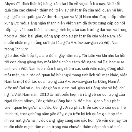
Aliyev đã đích thân ký hàng trăm tài liệu về việc hỗ trợ này. Nhờ kết
quả của các chuyến thăm nói trên, sự phát triển của mối quan hệ hữu
nghị giữa hai quốc gia A-déc-bai-gian và Việt Nam như được tiếp thêm
xung lực mới. Hàng ngàn thanh niên Việt Nam đã được cung cấp cơ hội
tiếp cận và hoàn thành chương trình học tại các trường đại học và trung
học ở A-déc-bai-gian, đóng góp cho sự phát triển của Việt Nam. Tôi
muốn nhấn mạnh rằng sự hợp tác giữa A-déc-bai-gian và Việt Nam
trong lĩnh vực
giáo dục vẫn tiếp tục cho đến ngày hôm nay. Tôi luôn vui khi nhớ lại hồi
tôi còn đang giảng dạy một khóa chính sách đối ngoại tại Đại học ADA,
sinh viên Việt Nam luôn nằm trong nhóm các sinh viên năng động nhất.
Một mặt, hai nước có quan hệ hữu nghị mang tính lịch sử, mặt khác, Việt
Nam là một đối tác quan trọng của A-déc-bai-gian tại Đông Nam Á.
Việc mở Đại sứ quán Cộng hòa A-déc-bai-gian tại Cộng hòa xã hội chủ
nghĩa Việt Nam năm 2013 là một biểu hiện rõ ràng về sự coi trọng của
Ngài Ilham Aliyev, Tổng thống Cộng hòa A-déc-bai-gian về sự phát
triển quan hệ giữa hai nước. Cùng với sự phát triển cao độ của quan hệ
chính trị, trong những năm gần đây, dựa trên lợi ích quốc gia, hợp tác
nhiều mặt giữa hai nước đang ngày càng sâu sắc hơn. Về vấn đề này, tôi
muốn nhấn mạnh tầm quan trọng của chuyến thăm cấp nhà nước của