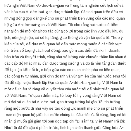
hữu nghị Việt Nam-A-déc-bai-gian và Trung tâm nghiên cứu lịch sử và
văn hóa của A-déc-bai-gian được thành lập. Các cơ quan trên đều có
những đóng góp đáng kể cho sự phát triển bền vững của các mối quan
hệ giữa A-déc-bai-gian và Việt Nam. Tôi cho rằng hai nước có tiềm
năng lớn để mở rộng hợp tác cùng có lợi trong các lĩnh vực dầu khí, du
lịch, nông nghiệp, cơ sở hạ tầng, giao thông và vận tải quốc tế. Theo ý
kiến của tôi, để đưa mối quan hệ đến mức mong muốn ở các lĩnh vực
nói trên, số lượng các hoạt động, bao gồm các diễn đàn kinh doanh,
bàn tròn và thuyết trình, cũng như số lượng các chuyến thăm lẫn nhau ở
các cấp độ khác nhau cần được tăng cường, và đó là nền tảng cần thiết
để tạo lập kết nối trực tiếp giữa các cơ quan chính phủ có liên quan,
các công ty tư nhân, giới kinh doanh và vùng miền của hai nước. Như tôi
đã đề cập, việc thành lập Đại sứ quán A-déc-bai-gian tại Việt Nam là
một dấu hiệu rõ ràng về quyết tâm của nước tôi để phát triển quan hệ
với Việt Nam. Từ quan điểm này, tôi bày tỏ hy vọng rằng Việt Nam sẽ
mở đại sứ quán tại A-déc-bai-gian trong tương lai gần. Tôi tin tưởng
rằng một bước đi như vậy sẽ tạo động lực mạnh mẽ cho sự phát triển
toàn diện quan hệ giữa hai nước chúng ta. Câu Hỏi: Cuối cùng, ông có lời
nhắn gì muốn gửi gắm tới bạn đọc tạp chí “Di sản’’ tại Việt Nam? Trả lời:
Như tôi đã đề cập ở phần trước, tình bạn chân thành giữa Cộng hòa A-