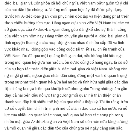
déc-bai-gian và Cộng hòa xã hội chủ nghĩa Việt Nam bắt nguồn từ ý chí
của hai dân tộc chúng ta. Những mối quan hệ này đã được gây dựng
trước khi A-déc-bai-gian khôi phục nền độc lập và hiện đang phát triển
theo chiều hướng tích cực. Hàng ngàn cựu sinh viên Việt Nam taị các cơ
sở giáo dục của A-déc-bai-gian đóng góp đáng kể cho sự thành công
của Việt Nam hôm nay. Hàng trăm chuyên gia người A-déc-bai-gian đã
tình nguyện tham gia các hoạt động khác nhau ở nhiều cấp độ và lĩnh
vực khác nhau, đóng góp vào công cuộc tái thiết sau chiến tranh của
Việt Nam. Dù đã qua một quãng thời gian dài, bầu không khí hữu nghị
trong mối quan hệ giữa hai nước luôn được củng cố hàng ngày, là cơ sở
của sự hợp tác toàn diện giữa A-déc-bai-gian và Việt Nam. Không còn
nghi ngờ gì nữa, ngoại giao nhân dân cũng đóng một vai trò quan trọng
trong sự phát triển quan hệ giữa hai nước và tình hữu nghị giữa các dân
tộc chúng ta dựa trên quá khứ lịch sử phong phú Trong những năm gần
đây, cả hai bên đều nỗ lực tăng cường mối quan hệ thân thiện chân
thành vun đắp bởi nhiều thế hệ của qua nhiều thập kỷ. Tôi tin rằng, trên
cơ sở quyết tâm chính trị mạnh mẽ của lãnh đạo cao cả hai nước và nỗ
lực của nhiều cơ quan khác nhau, mối quan hệ hợp tác song phương
nhiều mặt giữa A-déc-baigian và Việt Nam sẽ còn hơn nữa tăng cường
và mối quan hệ giữa các dân tộc của chúng ta sẽ ngày càng sâu sắc.