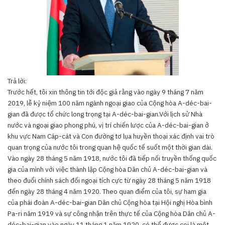
Trả lời:
Trước hết, tôi xin thông tin tới độc giả rằng vào ngày 9 tháng 7 năm
2019, lễ kỷ niệm 100 năm ngành ngoại giao của Cộng hòa A-déc-bai-
gian đã được tổ chức long trọng tại A-déc-bai-gian.Với lịch sử Nhà
nước và ngoại giao phong phú, vị trí chiến lược của A-déc-bai-gian ở
khu vực Nam Cáp-cát và Con đường tơ lụa huyền thoại xác định vai trò
quan trọng của nước tôi trong quan hệ quốc tế suốt một thời gian dài.
Vào ngày 28 tháng 5 năm 1918, nước tôi đã tiếp nối truyền thống quốc
gia của mình với việc thành lập Cộng hòa Dân chủ A-déc-bai-gian và
theo đuổi chính sách đối ngoại tích cực từ ngày 28 tháng 5 năm 1918
đến ngày 28 tháng 4 năm 1920. Theo quan điểm của tôi, sự ham gia
của phái đoàn A-déc-bai-gian Dân chủ Cộng hòa tại Hội nghị Hòa bình
Pa-ri năm 1919 và sự công nhận trên thực tế của Cộng hòa Dân chủ A-
déc-bai-gian vào ngày 11 tháng 1 năm 1920, có thể được coi là một