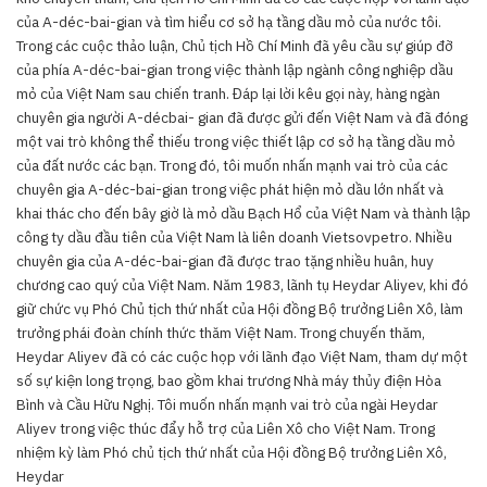
của A-déc-bai-gian và tìm hiểu cơ sở hạ tầng dầu mỏ của nước tôi.
Trong các cuộc thảo luận, Chủ tịch Hồ Chí Minh đã yêu cầu sự giúp đỡ
của phía A-déc-bai-gian trong việc thành lập ngành công nghiệp dầu
mỏ của Việt Nam sau chiến tranh. Đáp lại lời kêu gọi này, hàng ngàn
chuyên gia người A-décbai- gian đã được gửi đến Việt Nam và đã đóng
một vai trò không thể thiếu trong việc thiết lập cơ sở hạ tầng dầu mỏ
của đất nước các bạn. Trong đó, tôi muốn nhấn mạnh vai trò của các
chuyên gia A-déc-bai-gian trong việc phát hiện mỏ dầu lớn nhất và
khai thác cho đến bây giờ là mỏ dầu Bạch Hổ của Việt Nam và thành lập
công ty dầu đầu tiên của Việt Nam là liên doanh Vietsovpetro. Nhiều
chuyên gia của A-déc-bai-gian đã được trao tặng nhiều huân, huy
chương cao quý của Việt Nam. Năm 1983, lãnh tụ Heydar Aliyev, khi đó
giữ chức vụ Phó Chủ tịch thứ nhất của Hội đồng Bộ trưởng Liên Xô, làm
trưởng phái đoàn chính thức thăm Việt Nam. Trong chuyến thăm,
Heydar Aliyev đã có các cuộc họp với lãnh đạo Việt Nam, tham dự một
số sự kiện long trọng, bao gồm khai trương Nhà máy thủy điện Hòa
Bình và Cầu Hữu Nghị. Tôi muốn nhấn mạnh vai trò của ngài Heydar
Aliyev trong việc thúc đẩy hỗ trợ của Liên Xô cho Việt Nam. Trong
nhiệm kỳ làm Phó chủ tịch thứ nhất của Hội đồng Bộ trưởng Liên Xô,
Heydar