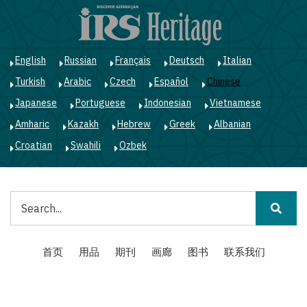
跳
转
到
主
English
Russian
Français
Deutsch
Italian
要
Turkish
Arabic
Czech
Español
Chinese
内
容
Japanese
Portuguese
Indonesian
Vietnamese
Amharic
Kazakh
Hebrew
Greek
Albanian
Croatian
Swahili
Ozbek
搜
索
Main
首页
用品
期刊
画廊
图书
联系我们
navigation