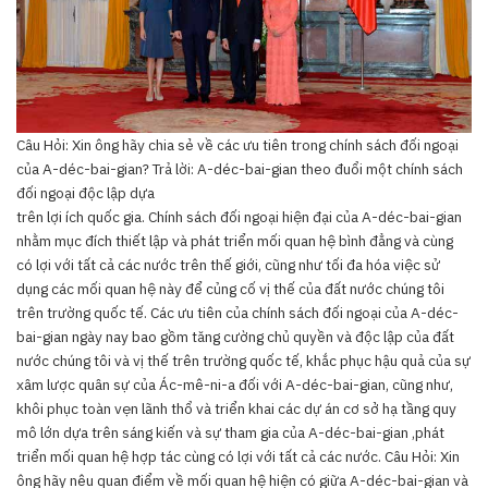
Câu Hỏi: Xin ông hãy chia sẻ về các ưu tiên trong chính sách đối ngoại
của A-déc-bai-gian? Trả lời: A-déc-bai-gian theo đuổi một chính sách
đối ngoại độc lập dựa
trên lợi ích quốc gia. Chính sách đối ngoại hiện đại của A-déc-bai-gian
nhằm mục đích thiết lập và phát triển mối quan hệ bình đẳng và cùng
có lợi với tất cả các nước trên thế giới, cũng như tối đa hóa việc sử
dụng các mối quan hệ này để củng cố vị thế của đất nước chúng tôi
trên trường quốc tế. Các ưu tiên của chính sách đối ngoại của A-déc-
bai-gian ngày nay bao gồm tăng cường chủ quyền và độc lập của đất
nước chúng tôi và vị thế trên trường quốc tế, khắc phục hậu quả của sự
xâm lược quân sự của Ác-mê-ni-a đối với A-déc-bai-gian, cũng như,
khôi phục toàn vẹn lãnh thổ và triển khai các dự án cơ sở hạ tầng quy
mô lớn dựa trên sáng kiến và sự tham gia của A-déc-bai-gian ,phát
triển mối quan hệ hợp tác cùng có lợi với tất cả các nước. Câu Hỏi: Xin
ông hãy nêu quan điểm về mối quan hệ hiện có giữa A-déc-bai-gian và