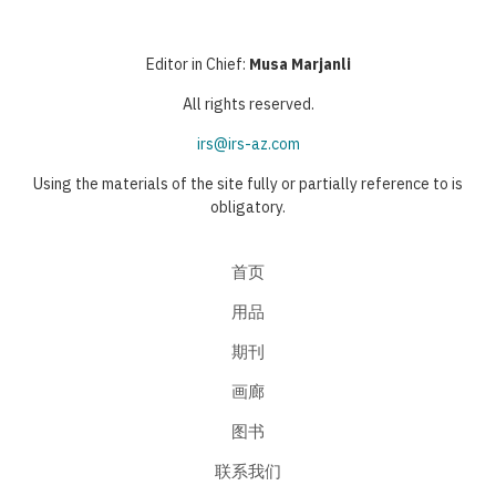
Editor in Chief:
Musa Marjanli
All rights reserved.
irs@irs-az.com
Using the materials of the site fully or partially reference to is
obligatory.
首页
用品
期刊
画廊
图书
联系我们