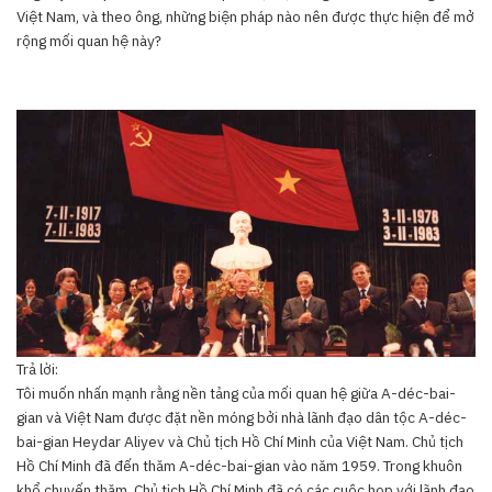
Việt Nam, và theo ông, những biện pháp nào nên được thực hiện để mở
rộng mối quan hệ này?
Trả lời:
Tôi muốn nhấn mạnh rằng nền tảng của mối quan hệ giữa A-déc-bai-
gian và Việt Nam được đặt nền móng bởi nhà lãnh đạo dân tộc A-déc-
bai-gian Heydar Aliyev và Chủ tịch Hồ Chí Minh của Việt Nam. Chủ tịch
Hồ Chí Minh đã đến thăm A-déc-bai-gian vào năm 1959. Trong khuôn
khổ chuyến thăm, Chủ tịch Hồ Chí Minh đã có các cuộc họp với lãnh đạo