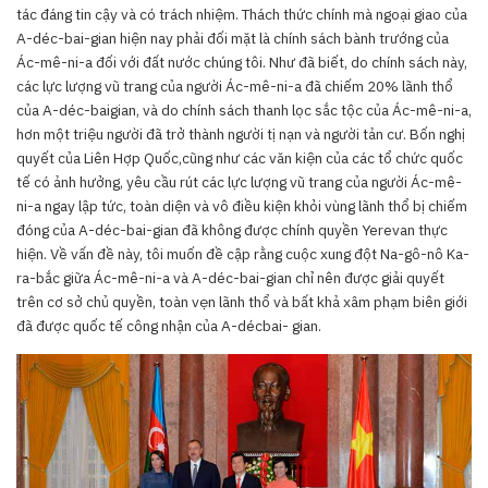
tác đáng tin cậy và có trách nhiệm. Thách thức chính mà ngoại giao của
A-déc-bai-gian hiện nay phải đối mặt là chính sách bành trướng của
Ác-mê-ni-a đối với đất nước chúng tôi. Như đã biết, do chính sách này,
các lực lượng vũ trang của người Ác-mê-ni-a đã chiếm 20% lãnh thổ
của A-déc-baigian, và do chính sách thanh lọc sắc tộc của Ác-mê-ni-a,
hơn một triệu người đã trở thành người tị nạn và người tản cư. Bốn nghị
quyết của Liên Hợp Quốc,cũng như các văn kiện của các tổ chức quốc
tế có ảnh hưởng, yêu cầu rút các lực lượng vũ trang của người Ác-mê-
ni-a ngay lập tức, toàn diện và vô điều kiện khỏi vùng lãnh thổ bị chiếm
đóng của A-déc-bai-gian đã không được chính quyền Yerevan thực
hiện. Về vấn đề này, tôi muốn đề cập rằng cuộc xung đột Na-gô-nô Ka-
ra-bắc giữa Ác-mê-ni-a và A-déc-bai-gian chỉ nên được giải quyết
trên cơ sở chủ quyền, toàn vẹn lãnh thổ và bất khả xâm phạm biên giới
đã được quốc tế công nhận của A-décbai- gian.