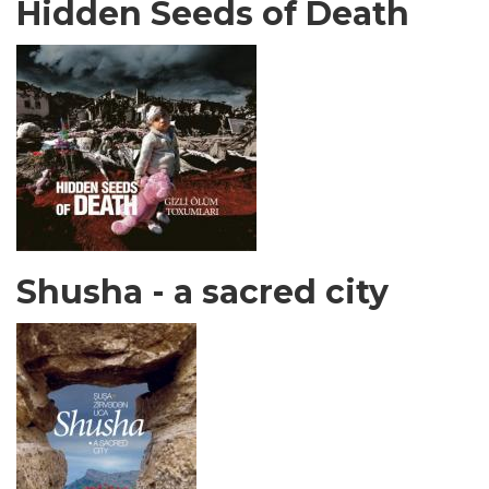
Hidden Seeds of Death
Shusha - a sacred city