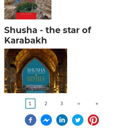
Shusha - the star of
Karabakh
当
1
页
2
页
3
下
››
末
»
分
前
面
面
一
页
页
页
页