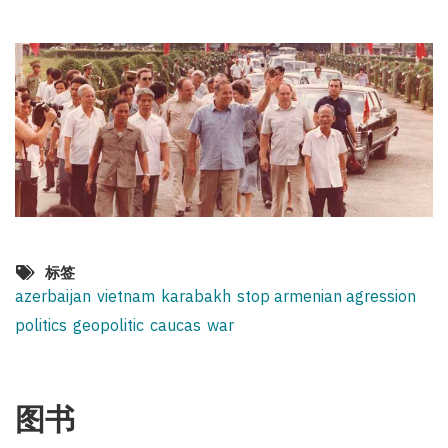
标签
azerbaijan
vietnam
karabakh
stop armenian agression
politics
geopolitic
caucas
war
图书