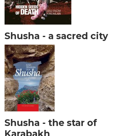
Shusha - a sacred city
Shusha - the star of
Karabakh