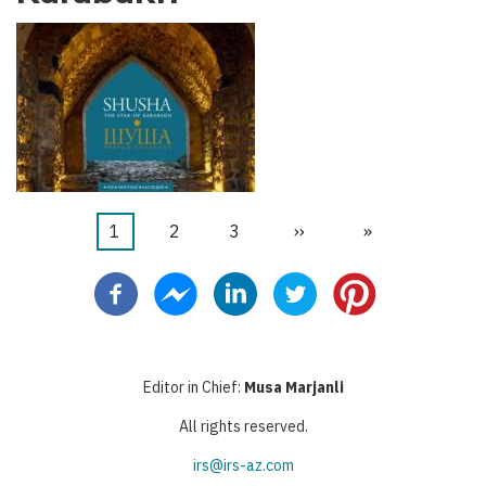
Current
1
Page
2
Page
3
Next
››
Last
»
Pagination
page
page
page
Editor in Chief:
Musa Marjanli
All rights reserved.
irs@irs-az.com