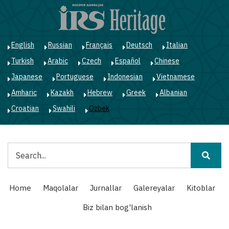
Skip
to
main
content
English
Russian
Français
Deutsch
Italian
Turkish
Arabic
Czech
Español
Chinese
Japanese
Portuguese
Indonesian
Vietnamese
Amharic
Kazakh
Hebrew
Greek
Albanian
Croatian
Swahili
Ozbek
Qidiruv
Main
Home
Maqolalar
Jurnallar
Galereyalar
Kitoblar
navigation
Biz bilan bog'lanish