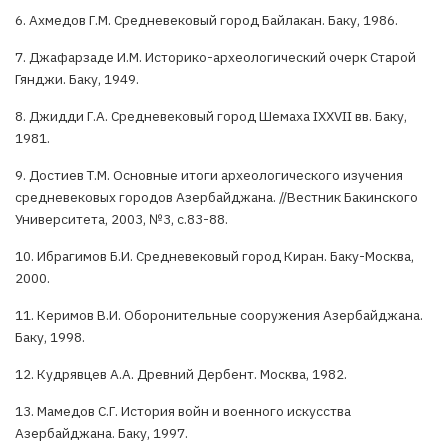
6. Ахмедов Г.М. Средневековый город Байлакан. Баку, 1986.
7. Джафарзаде И.М. Историко-археологический очерк Старой
Гянджи. Баку, 1949.
8. Джидди Г.А. Средневековый город Шемаха IXXVII вв. Баку,
1981.
9. Достиев Т.М. Основные итоги археологического изучения
средневековых городов Азербайджана. //Вестник Бакинского
Университета, 2003, №3, с.83-88.
10. Ибрагимов Б.И. Средневековый город Киран. Баку-Москва,
2000.
11. Керимов В.И. Оборонительные сооружения Азербайджана.
Баку, 1998.
12. Кудрявцев А.А. Древний Дербент. Москва, 1982.
13. Мамедов С.Г. История войн и военного искусства
Азербайджана. Баку, 1997.