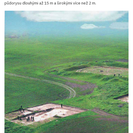
půdorysu dlouhými až 15 m a širokými více než 2 m.