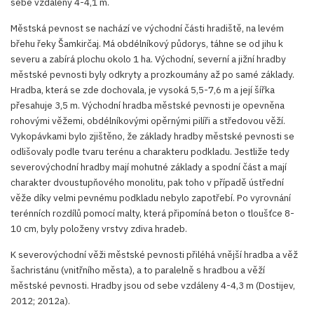
sebe vzdáleny 4-4,1 m.
Městská pevnost se nachází ve východní části hradiště, na levém
břehu řeky Šamkirčaj. Má obdélníkový půdorys, táhne se od jihu k
severu a zabírá plochu okolo 1 ha. Východní, severní a jižní hradby
městské pevnosti byly odkryty a prozkoumány až po samé základy.
Hradba, která se zde dochovala, je vysoká 5,5-7,6 m a její šířka
přesahuje 3,5 m. Východní hradba městské pevnosti je opevněna
rohovými věžemi, obdélníkovými opěrnými pilíři a středovou věží.
Vykopávkami bylo zjištěno, že základy hradby městské pevnosti se
odlišovaly podle tvaru terénu a charakteru podkladu. Jestliže tedy
severovýchodní hradby mají mohutné základy a spodní část a mají
charakter dvoustupňového monolitu, pak toho v případě ústřední
věže díky velmi pevnému podkladu nebylo zapotřebí. Po vyrovnání
terénních rozdílů pomocí malty, která připomíná beton o tloušťce 8-
10 cm, byly položeny vrstvy zdiva hradeb.
K severovýchodní věži městské pevnosti přiléhá vnější hradba a věž
šachristánu (vnitřního města), a to paralelně s hradbou a věží
městské pevnosti. Hradby jsou od sebe vzdáleny 4-4,3 m (Dostijev,
2012; 2012a).