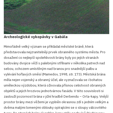
Archeologické vykopávky v Gabála
Mimořádně velký význam se přikládal městské bráně, která
představovala nejzranitelněji prvek obranného systému města. Pro
dosažení co nejlepší spolehlivosti brány byly po jejích stranách
budovány dvojice věží s palebnými střílnami v několika patrech nad
sebou, ochozem umístěným nad branou pro snadnější palbu a
vylévání hořlavých směsí (Mamedov, 1998, str. 173). Městská brána
měla nejen vojenský a obranný účel, ale vyznačovala se i bohatou
uměleckou výzdobou, která oživovala přísnou celistvost obranných
objektů a jejich hrozivou jednotvárnou fasádu. V této souvislosti si
zaslouží pozornost brána v jižní hradbě Derbendu – Orta-kapy. Vnější
prostor brány mezi věžemi je vyplněn okrasnou zdí s jedním velkým a
dvěma malými lomenými oblouky opírajícími se o sloupy válcovitého