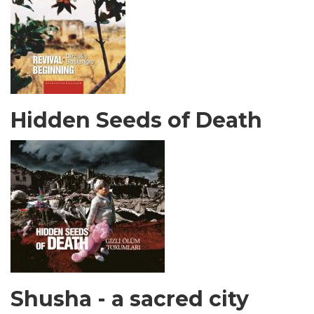
Hidden Seeds of Death
Shusha - a sacred city