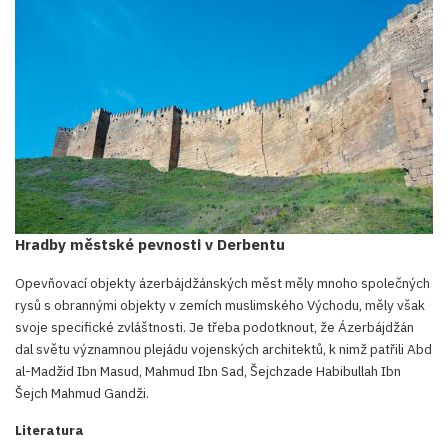
Hradby městské pevnosti v Derbentu
Opevňovací objekty ázerbájdžánských měst měly mnoho společných
rysů s obrannými objekty v zemích muslimského Východu, měly však
svoje specifické zvláštnosti. Je třeba podotknout, že Ázerbájdžán
dal světu významnou plejádu vojenských architektů, k nimž patřili Abd
al-Madžid Ibn Masud, Mahmud Ibn Sad, Šejchzade Habibullah Ibn
Šejch Mahmud Gandži.
Literatura