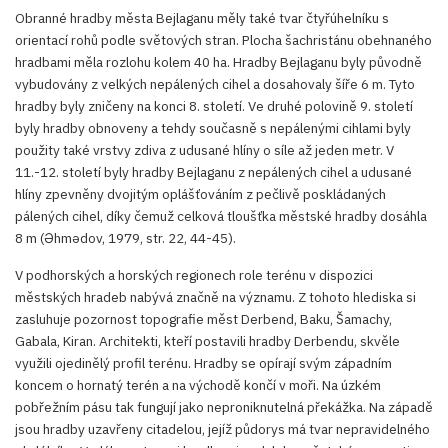
Obranné hradby města Bejlaganu měly také tvar čtyřúhelníku s
orientací rohů podle světových stran. Plocha šachristánu obehnaného
hradbami měla rozlohu kolem 40 ha. Hradby Bejlaganu byly původně
vybudovány z velkých nepálených cihel a dosahovaly šíře 6 m. Tyto
hradby byly zničeny na konci 8. století. Ve druhé polovině 9. století
byly hradby obnoveny a tehdy současně s nepálenými cihlami byly
použity také vrstvy zdiva z udusané hlíny o síle až jeden metr. V
11.-12. století byly hradby Bejlaganu z nepálených cihel a udusané
hlíny zpevněny dvojitým oplášťováním z pečlivě poskládaných
pálených cihel, díky čemuž celková tloušťka městské hradby dosáhla
8 m (Əhmədov, 1979, str. 22, 44-45).
V podhorských a horských regionech role terénu v dispozici
městských hradeb nabývá značně na významu. Z tohoto hlediska si
zasluhuje pozornost topografie měst Derbend, Baku, Šamachy,
Gabala, Kiran. Architekti, kteří postavili hradby Derbendu, skvěle
využili ojedinělý profil terénu. Hradby se opírají svým západním
koncem o hornatý terén a na východě končí v moři. Na úzkém
pobřežním pásu tak fungují jako neproniknutelná překážka. Na západě
jsou hradby uzavřeny citadelou, jejíž půdorys má tvar nepravidelného