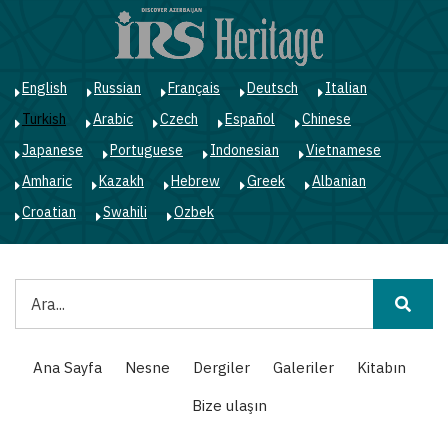
Ana
içeriğe
atla
English
Russian
Français
Deutsch
Italian
Turkish
Arabic
Czech
Español
Chinese
Japanese
Portuguese
Indonesian
Vietnamese
Amharic
Kazakh
Hebrew
Greek
Albanian
Croatian
Swahili
Ozbek
Ara
Main
Ana Sayfa
Nesne
Dergiler
Galeriler
Kitabın
navigation
Bize ulaşın