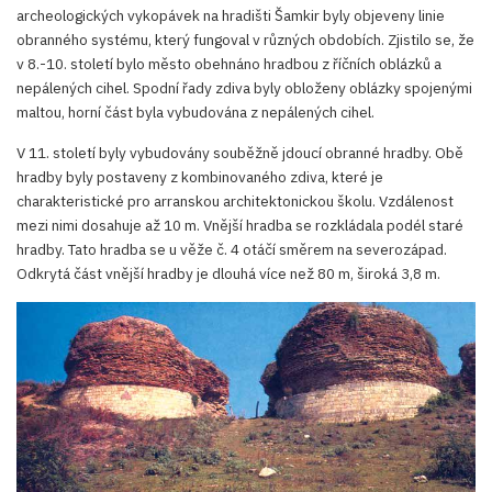
archeologických vykopávek na hradišti Šamkir byly objeveny linie
obranného systému, který fungoval v různých obdobích. Zjistilo se, že
v 8.-10. století bylo město obehnáno hradbou z říčních oblázků a
nepálených cihel. Spodní řady zdiva byly obloženy oblázky spojenými
maltou, horní část byla vybudována z nepálených cihel.
V 11. století byly vybudovány souběžně jdoucí obranné hradby. Obě
hradby byly postaveny z kombinovaného zdiva, které je
charakteristické pro arranskou architektonickou školu. Vzdálenost
mezi nimi dosahuje až 10 m. Vnější hradba se rozkládala podél staré
hradby. Tato hradba se u věže č. 4 otáčí směrem na severozápad.
Odkrytá část vnější hradby je dlouhá více než 80 m, široká 3,8 m.