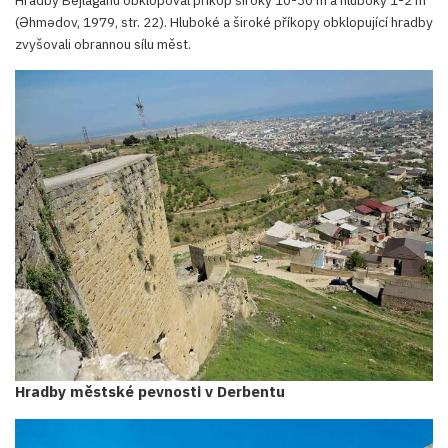
Hradby Bejlaganu obklopoval příkop široký 10-30 m a hluboký 1-2 m
(Əhmədov, 1979, str. 22). Hluboké a široké příkopy obklopující hradby
zvyšovali obrannou sílu měst.
Hradby městské pevnosti v Derbentu