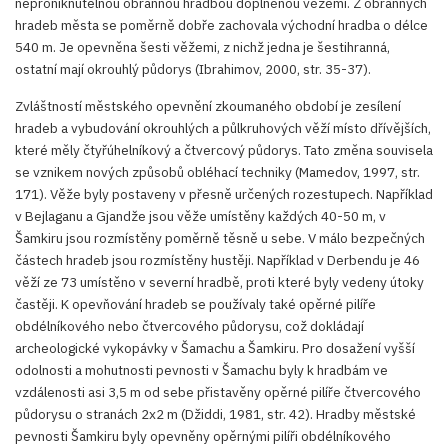
neproniknutelnou obrannou hradbou doplněnou věžemi. Z obranných
hradeb města se poměrně dobře zachovala východní hradba o délce
540 m. Je opevněna šesti věžemi, z nichž jedna je šestihranná,
ostatní mají okrouhlý půdorys (Ibrahimov, 2000, str. 35-37).
Zvláštností městského opevnění zkoumaného období je zesílení
hradeb a vybudování okrouhlých a půlkruhových věží místo dřívějších,
které měly čtyřúhelníkový a čtvercový půdorys. Tato změna souvisela
se vznikem nových způsobů obléhací techniky (Mamedov, 1997, str.
171). Věže byly postaveny v přesně určených rozestupech. Například
v Bejlaganu a Gjandže jsou věže umístěny každých 40-50 m, v
Šamkiru jsou rozmístěny poměrně těsně u sebe. V málo bezpečných
částech hradeb jsou rozmístěny hustěji. Například v Derbendu je 46
věží ze 73 umístěno v severní hradbě, proti které byly vedeny útoky
častěji. K opevňování hradeb se používaly také opěrné pilíře
obdélníkového nebo čtvercového půdorysu, což dokládají
archeologické vykopávky v Šamachu a Šamkiru. Pro dosažení vyšší
odolnosti a mohutnosti pevnosti v Šamachu byly k hradbám ve
vzdálenosti asi 3,5 m od sebe přistavěny opěrné pilíře čtvercového
půdorysu o stranách 2x2 m (Džiddi, 1981, str. 42). Hradby městské
pevnosti Šamkiru byly opevněny opěrnými pilíři obdélníkového