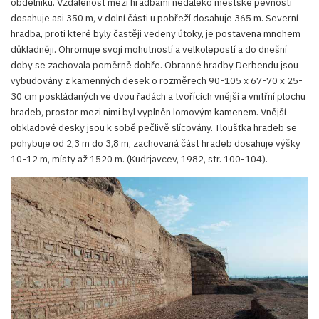
obdélníku. Vzdálenost mezi hradbami nedaleko městské pevnosti
dosahuje asi 350 m, v dolní části u pobřeží dosahuje 365 m. Severní
hradba, proti které byly častěji vedeny útoky, je postavena mnohem
důkladněji. Ohromuje svojí mohutností a velkolepostí a do dnešní
doby se zachovala poměrně dobře. Obranné hradby Derbendu jsou
vybudovány z kamenných desek o rozměrech 90-105 x 67-70 x 25-
30 cm poskládaných ve dvou řadách a tvořících vnější a vnitřní plochu
hradeb, prostor mezi nimi byl vyplněn lomovým kamenem. Vnější
obkladové desky jsou k sobě pečlivě slícovány. Tloušťka hradeb se
pohybuje od 2,3 m do 3,8 m, zachovaná část hradeb dosahuje výšky
10-12 m, místy až 1520 m. (Kudrjavcev, 1982, str. 100-104).