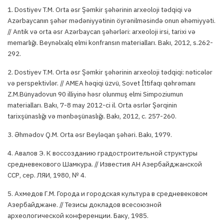
1. Dostiyev T.M. Orta əsr Şəmkir şəhərinin arxeoloji tədqiqi və
Azərbaycanın şəhər mədəniyyətinin öyrənilməsində onun əhəmiyyəti.
// Antik və orta əsr Azərbaycan şəhərləri: arxeoloji irsi, tarixi və
memarlığı. Beynəlxalq elmi konfransın materialları. Bakı, 2012, s.262-
292.
2. Dostiyev T.M. Orta əsr Şəmkir şəhərinin arxeoloji tədqiqi: nəticələr
və perspektivlər. // AMEA həqiqi üzvü, Sovet İttifaqı qəhrəmanı
Z.M.Bünyadovun 90 illiyinə həsr olunmuş elmi Simpoziumun
materialları. Bakı, 7-8 may 2012-ci il. Orta əsrlər Şərqinin
tarixşünaslığı və mənbəşünaslığı. Bakı, 2012, с. 257-260.
3. Əhmədov Q.M. Orta əsr Beyləqan şəhəri. Bakı, 1979.
4. Авалов Э. К воссозданию градостроительной структуры
средневекового Шамкура. // Известия АН Азербайджанской
ССР, сер. ЛЯИ, 1980, № 4.
5. Ахмедов Г.М. Города и городская культура в средневековом
Азербайджане. // Тезисы докладов всесоюзной
археологической конференции. Баку, 1985.