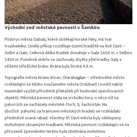
Východní zeď městské pevnosti v Šamkiru
Půdorys města Gabaly, které obtékají horské řeky, má tvar
trojúhelníku. Umělý příkop rozděluje území hradiště na dvě části –
Selbir a Galu. Celková délka hradeb dosahuje v Gale 1600 m, v Selbiru
1400 m. Poměrně dobře se zachovaly zbytky jižní hradby Galy s
věžemi střežícími bránu. Brána byla široká 4,8 m.
Topografie města Kiranu (Kiran, Charabagilan – středověké město
rozkládající se blízko současného města Ordubad) rovněž nabízí
maximální využití přírodních překážek při budování opevňovacích
objektů. Městská pevnost stála na vrcholku hory, o něco níž na
pahorcích se nacházely městské čtvrti, tj. šachristán. Na
úbočích pahorků za hranicemi městských hradeb se rozkládalo
předměstí zvané rabad. Všechny tři části města byly obklopeny
mohutnými obrannými hradbami. Městská pevnost rozkládající se na
přirozeně zpevněném terénu byla obehnána mohutnou