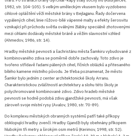
tvaru. Po stranách brány Gyrchlar-kapy stály sochy lvů (Kudrjavcev,
1982, str. 104-105). S velkým uměleckým vkusem bylo vyzdobeno
cihlové opláštění věží městské brány v Bejlaganu. Řady dočervena
vypálených cihel, linie růžovo-bílé vápenné malty a efekty šerosvitu
vznikající při průchodu světla oválnými žlábky speciálně zhotovenými
mezi cihlami dodávaly městské bráně a věžím slavnostní vzhled
(Ahmedov, 1986, str. 14).
Hradby městské pevnosti a šachristánu města Šamkiru vybudované z
kombinovaného zdiva se poměrně dobře zachovaly. Toto zdivo je
tvořeno střídavě řadami pálených cihel, říčních oblázků a přitesaného
bílého kamene místního původu. Je třeba poznamenat, že město
Šamkir bylo jedním z center architektonické školy Arranu.
Charakteristickou zvláštností architektury a slohu této školy je
polychromované kombinované zdivo. Zdivo hradeb městské
pevnosti se hodně podobá zdivu gjandžské pevnosti, má však
zároveň svoje místní rysy (Avalov, 1980, str. 70-89).
Do komplexu městských obranných systémů patří také příkopy
obklopující hradby zvenčí. Hradby Gjandži byly obehnány příkopem
hlubokým tři metry a širokým osm metrů (Kerimov, 1998, str. 52).