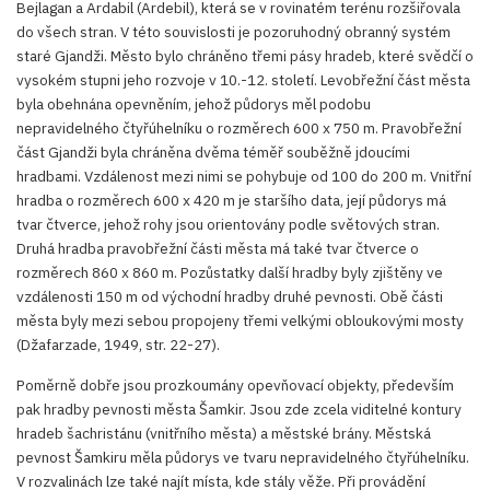
Bejlagan a Ardabil (Ardebil), která se v rovinatém terénu rozšiřovala
do všech stran. V této souvislosti je pozoruhodný obranný systém
staré Gjandži. Město bylo chráněno třemi pásy hradeb, které svědčí o
vysokém stupni jeho rozvoje v 10.-12. století. Levobřežní část města
byla obehnána opevněním, jehož půdorys měl podobu
nepravidelného čtyřúhelníku o rozměrech 600 x 750 m. Pravobřežní
část Gjandži byla chráněna dvěma téměř souběžně jdoucími
hradbami. Vzdálenost mezi nimi se pohybuje od 100 do 200 m. Vnitřní
hradba o rozměrech 600 x 420 m je staršího data, její půdorys má
tvar čtverce, jehož rohy jsou orientovány podle světových stran.
Druhá hradba pravobřežní části města má také tvar čtverce o
rozměrech 860 x 860 m. Pozůstatky další hradby byly zjištěny ve
vzdálenosti 150 m od východní hradby druhé pevnosti. Obě části
města byly mezi sebou propojeny třemi velkými obloukovými mosty
(Džafarzade, 1949, str. 22-27).
Poměrně dobře jsou prozkoumány opevňovací objekty, především
pak hradby pevnosti města Šamkir. Jsou zde zcela viditelné kontury
hradeb šachristánu (vnitřního města) a městské brány. Městská
pevnost Šamkiru měla půdorys ve tvaru nepravidelného čtyřúhelníku.
V rozvalinách lze také najít místa, kde stály věže. Při provádění