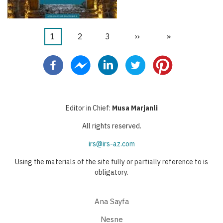
Şu
1
Sayfa
2
Sayfa
3
Sonraki
››
Last
»
Pagination
an
sayfa
page
kullanılan
sayfa
Editor in Chief:
Musa Marjanli
All rights reserved.
irs@irs-az.com
Using the materials of the site fully or partially reference to is
obligatory.
Ana Sayfa
Nesne