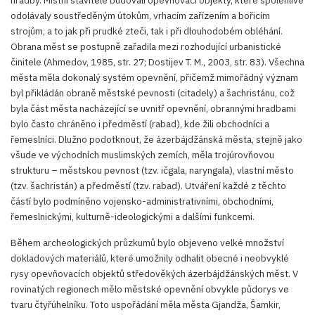
hradby. Místní stavitelé budovali opevňovací objekty, které spolehlivě
odolávaly soustředěným útokům, vrhacím zařízením a bořicím
strojům, a to jak při prudké zteči, tak i při dlouhodobém obléhání.
Obrana měst se postupně zařadila mezi rozhodující urbanistické
činitele (Ahmedov, 1985, str. 27; Dostijev T. M., 2003, str. 83). Všechna
města měla dokonalý systém opevnění, přičemž mimořádný význam
byl přikládán obraně městské pevnosti (citadely) a šachristánu, což
byla část města nacházející se uvnitř opevnění, obrannými hradbami
bylo často chráněno i předměstí (rabad), kde žili obchodníci a
řemeslníci. Dlužno podotknout, že ázerbájdžánská města, stejně jako
všude ve východních muslimských zemích, měla trojúrovňovou
strukturu – městskou pevnost (tzv. ičgala, naryngala), vlastní město
(tzv. šachristán) a předměstí (tzv. rabad). Utváření každé z těchto
částí bylo podmíněno vojensko-administrativními, obchodními,
řemeslnickými, kulturně-ideologickými a dalšími funkcemi.
Během archeologických průzkumů bylo objeveno velké množství
dokladových materiálů, které umožnily odhalit obecné i neobvyklé
rysy opevňovacích objektů středověkých ázerbájdžánských měst. V
rovinatých regionech mělo městské opevnění obvykle půdorys ve
tvaru čtyřúhelníku. Toto uspořádání měla města Gjandža, Šamkir,