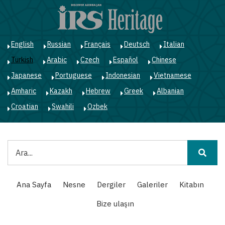
Ana
içeriğe
atla
English
Russian
Français
Deutsch
Italian
Turkish
Arabic
Czech
Español
Chinese
Japanese
Portuguese
Indonesian
Vietnamese
Amharic
Kazakh
Hebrew
Greek
Albanian
Croatian
Swahili
Ozbek
Ara
Main
Ana Sayfa
Nesne
Dergiler
Galeriler
Kitabın
navigation
Bize ulaşın