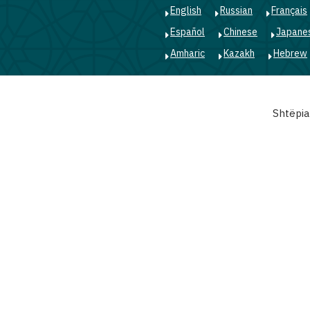
English
Russian
Français
Español
Chinese
Japane
Amharic
Kazakh
Hebrew
Main
Shtëpia
navigation