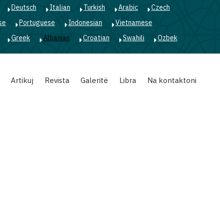
Deutsch
Italian
Turkish
Arabic
Czech
se
Portuguese
Indonesian
Vietnamese
Greek
Albanian
Croatian
Swahili
Ozbek
Artikuj
Revista
Galeritë
Libra
Na kontaktoni