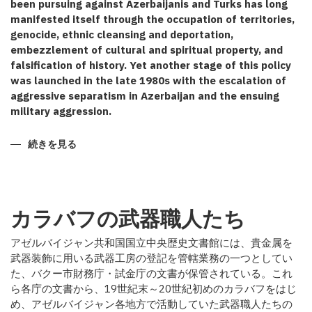
been pursuing against Azerbaijanis and Turks has long
manifested itself through the occupation of territories,
genocide, ethnic cleansing and deportation,
embezzlement of cultural and spiritual property, and
falsification of history. Yet another stage of this policy
was launched in the late 1980s with the escalation of
aggressive separatism in Azerbaijan and the ensuing
military aggression.
CERTAIN
続きを見る
TOUCHES
TO
THE
KARABAKH
ANNEXATION
POLICY
カラバフの武器職人たち
の
アゼルバイジャン共和国国立中央歴史文書館には、貴金属を
武器装飾に用いる武器工房の登記を管轄業務の一つとしてい
た、バクー市財務庁・試金庁の文書が保管されている。これ
ら各庁の文書から、19世紀末～20世紀初めのカラバフをはじ
め、アゼルバイジャン各地方で活動していた武器職人たちの