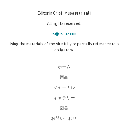
り
ジ
ペ
ジ
Editor in Chief:
Musa Marjanli
ー
All rights reserved.
ジ
irs@irs-az.com
Using the materials of the site fully or partially reference to is
obligatory.
ホーム
用品
ジャーナル
ギャラリー
図書
お問い合わせ