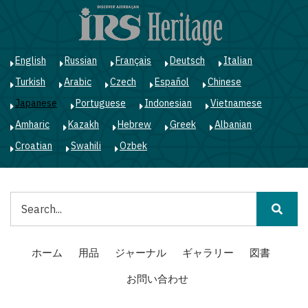
メ
イ
ン
コ
English
Russian
Français
Deutsch
Italian
ン
Turkish
Arabic
Czech
Español
Chinese
テ
ン
Japanese
Portuguese
Indonesian
Vietnamese
ツ
Amharic
Kazakh
Hebrew
Greek
Albanian
に
移
Croatian
Swahili
Ozbek
動
検
索
Main
ホーム
用品
ジャーナル
ギャラリー
図書
navigation
お問い合わせ