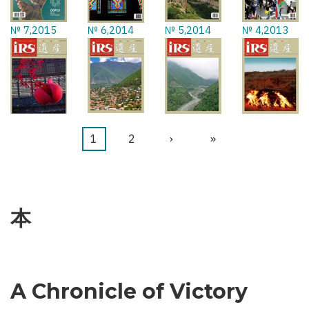
№ 7,2015
№ 6,2014
№ 5,2014
№ 4,2013
カ
1
ペ
2
次
›
最
»
ペ
レ
ー
ペ
終
ー
ン
ジ
ー
ペ
ジ
送
ト
ジ
ー
本
り
ペ
ジ
ー
ジ
A Chronicle of Victory