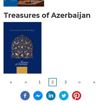
Treasures of Azerbaijan
先
«
前
‹‹
ペ
1
カ
2
ペ
3
次
››
最
»
ペ
頭
ペ
ー
レ
ー
ペ
終
ー
ペ
ー
ジ
ン
ジ
ー
ペ
ジ
送
ー
ジ
ト
ジ
ー