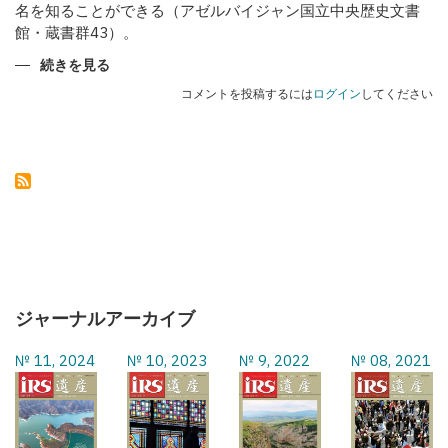
名を知ることができる（アゼルバイジャン国立中央歴史文書
館・蔵書群43）。
カ
続きを見る
ラ
バ
コメントを投稿するには
ログイン
してください
フ
の
武
器
職
人
た
ち
の
ジャーナルアーカイブ
№ 11, 2024
№ 10, 2023
№ 9, 2022
№ 08, 2021