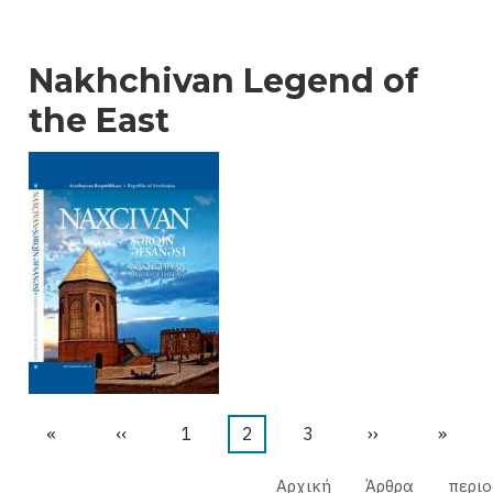
Nakhchivan Legend of
the East
First
«
Προηγούμενη
‹‹
Σελίδα
1
Τρέχουσα
2
Σελίδα
3
Next
››
Last
»
page
σελίδα
σελίδα
page
page
Αρχική
Άρθρα
περιο