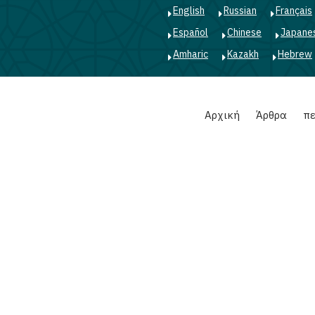
English
Russian
Français
Español
Chinese
Japane
Amharic
Kazakh
Hebrew
Main
Αρχική
Άρθρα
πε
navigation