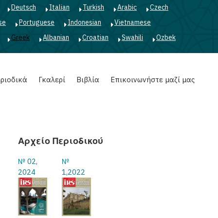
Deutsch
Italian
Turkish
Arabic
Czech
se
Portuguese
Indonesian
Vietnamese
Greek
Albanian
Croatian
Swahili
Ozbek
ριοδικά
Γκαλερί
Βιβλία
Επικοινωνήστε μαζί μας
Αρχείο Περιοδικού
№ 02,
№
2024
1,2022