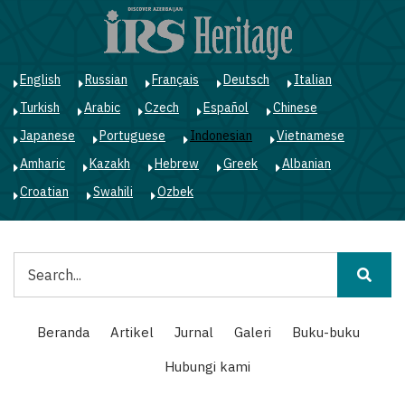
Lompat
ke
isi
utama
English
Russian
Français
Deutsch
Italian
Turkish
Arabic
Czech
Español
Chinese
Japanese
Portuguese
Indonesian
Vietnamese
Amharic
Kazakh
Hebrew
Greek
Albanian
Croatian
Swahili
Ozbek
Pencarian
Main
Beranda
Artikel
Jurnal
Galeri
Buku-buku
navigation
Hubungi kami