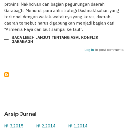
provinsi Nakhcivan dan bagian pegunungan daerah
Garabagh. Menurut para ahli strategi Dashnaktsutiun yang
terkenal dengan watak-wataknya yang keras, daerah-
daerah tersebut harus digabungkan menjadi bagian dari
“Armenia Raya dari laut sampai ke laut”.
BACA LEBIH LANJUT
TENTANG ASAL KONFLIK
GARABAGH
Log in
to post comments
Arsip Jurnal
№ 3,2015
№ 2,2014
№ 1,2014