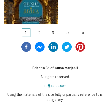
Halaman
1
Halaman
2
Halaman
3
Halaman
››
Last
»
Pagination
sekarang
berikutnya
page
Editor in Chief:
Musa Marjanli
All rights reserved.
irs@irs-az.com
Using the materials of the site fully or partially reference to is
obligatory.