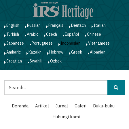
Lompat
ke
isi
utama
English
Russian
Français
Deutsch
Italian
Turkish
Arabic
Czech
Español
Chinese
Japanese
Portuguese
Indonesian
Vietnamese
Amharic
Kazakh
Hebrew
Greek
Albanian
Croatian
Swahili
Ozbek
Pencarian
Main
Beranda
Artikel
Jurnal
Galeri
Buku-buku
navigation
Hubungi kami