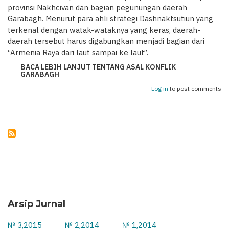
provinsi Nakhcivan dan bagian pegunungan daerah
Garabagh. Menurut para ahli strategi Dashnaktsutiun yang
terkenal dengan watak-wataknya yang keras, daerah-
daerah tersebut harus digabungkan menjadi bagian dari
“Armenia Raya dari laut sampai ke laut”.
BACA LEBIH LANJUT
TENTANG ASAL KONFLIK
GARABAGH
Log in
to post comments
Arsip Jurnal
№ 3,2015
№ 2,2014
№ 1,2014