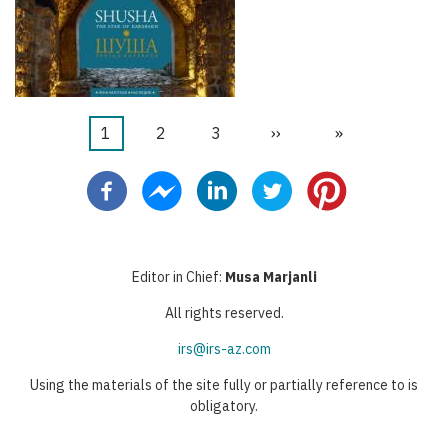
Halaman
1
Halaman
2
Halaman
3
Halaman
››
Last
»
Pagination
sekarang
berikutnya
page
Editor in Chief:
Musa Marjanli
All rights reserved.
irs@irs-az.com
Using the materials of the site fully or partially reference to is
obligatory.